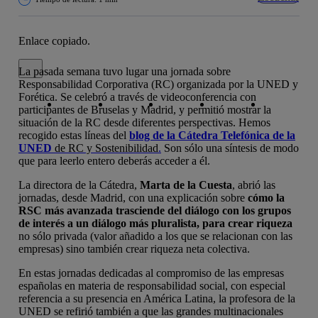
Enlace copiado.
Cerrar mensaje de alerta
La pasada semana tuvo lugar una jornada sobre
Responsabilidad Corporativa (RC) organizada por la UNED y
Copiar enlace
Copiar enlace
facebook
twitter
whatsapp
linkedin
Forética. Se celebró a través de videoconferencia con
participantes de Bruselas y Madrid, y permitió mostrar la
situación de la RC desde diferentes perspectivas. Hemos
recogido estas líneas del
blog de la Cátedra Telefónica de la
UNED
de RC y Sostenibilidad
.
Son sólo una síntesis de modo
que para leerlo entero deberás acceder a él.
La directora de la Cátedra,
Marta de la Cuesta
, abrió las
jornadas, desde Madrid, con una explicación sobre
cómo la
RSC más avanzada trasciende del diálogo con los grupos
de interés a un diálogo más pluralista, para crear riqueza
no sólo privada (valor añadido a los que se relacionan con las
empresas) sino también crear riqueza neta colectiva.
En estas jornadas dedicadas al compromiso de las empresas
españolas en materia de responsabilidad social, con especial
referencia a su presencia en América Latina, la profesora de la
UNED se refirió también a que las grandes multinacionales