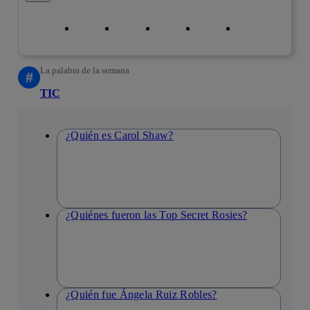
Copiar enlace
Copiar enlace
facebook
twitter
whatsapp
linkedin
La palabra de la semana
#
TIC
¿Quién es Carol Shaw?
¿Quiénes fueron las Top Secret Rosies?
¿Quién fue Ángela Ruiz Robles?