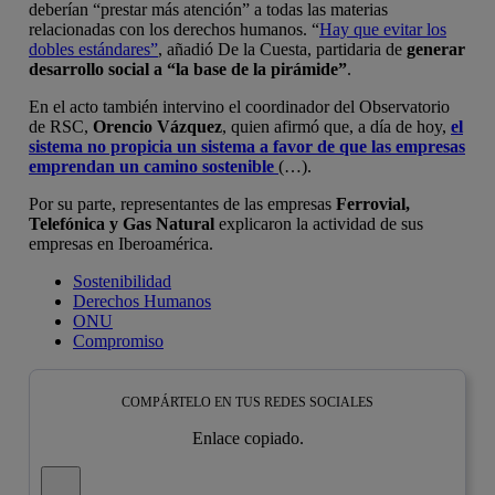
deberían “prestar más atención” a todas las materias
relacionadas con los derechos humanos. “
Hay que evitar los
dobles estándares”
, añadió De la Cuesta, partidaria de
generar
desarrollo social a “la base de la pirámide”
.
En el acto también intervino el coordinador del Observatorio
de RSC,
Orencio Vázquez
, quien afirmó que, a día de hoy,
el
sistema no propicia un sistema a favor de que las empresas
emprendan un camino sostenible
(…).
Por su parte, representantes de las empresas
Ferrovial,
Telefónica y Gas Natural
explicaron la actividad de sus
empresas en Iberoamérica.
Sostenibilidad
Derechos Humanos
ONU
Compromiso
COMPÁRTELO EN TUS REDES SOCIALES
Enlace copiado.
Cerrar mensaje de alerta