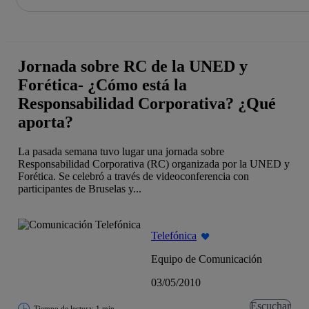
La acción en accionistas e inversores
Saltar
al
contenido
principal
Jornada sobre RC de la UNED y
Forética- ¿Cómo está la
Responsabilidad Corporativa? ¿Qué
aporta?
La pasada semana tuvo lugar una jornada sobre
Responsabilidad Corporativa (RC) organizada por la UNED y
Forética. Se celebró a través de videoconferencia con
participantes de Bruselas y...
Telefónica
Equipo de Comunicación
03/05/2010
Escuchar
Tiempo de lectura: 1 min