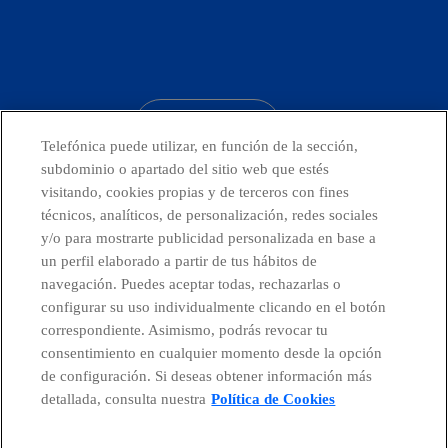
facebook
linkedin
twitter
instagram
youtube
CONTACTO
Telefónica puede utilizar, en función de la sección,
subdominio o apartado del sitio web que estés
visitando, cookies propias y de terceros con fines
técnicos, analíticos, de personalización, redes sociales
Países y Unidades emergentes
y/o para mostrarte publicidad personalizada en base a
un perfil elaborado a partir de tus hábitos de
Canal de Denuncias
navegación. Puedes aceptar todas, rechazarlas o
configurar su uso individualmente clicando en el botón
correspondiente. Asimismo, podrás revocar tu
Centro Global Transparencia
consentimiento en cualquier momento desde la opción
de configuración. Si deseas obtener información más
detallada, consulta nuestra
Política de Cookies
© Telefónica S.A.
Configurar cookies