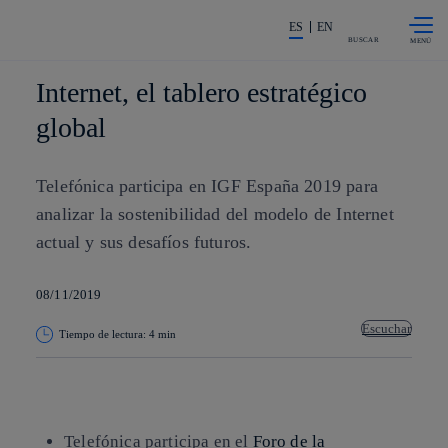
Saltar al
La acción en accionistas e invers
contenido
ES
EN
principal
BUSCAR
Internet, el tablero estratégico
global
Telefónica participa en IGF España 2019 para
analizar la sostenibilidad del modelo de Internet
actual y sus desafíos futuros.
08/11/2019
Escuchar
Tiempo de lectura: 4 min
Copiar enlace
Copiar enlace
facebook
twitter
whatsapp
linkedin
Telefónica participa en el
Foro de la