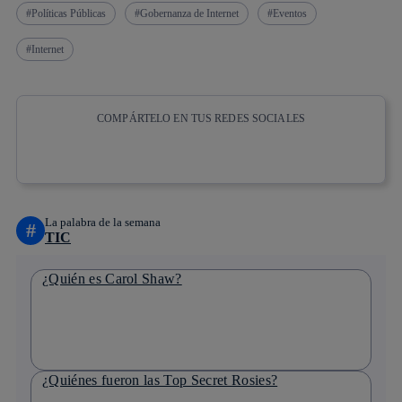
Políticas Públicas
Gobernanza de Internet
Eventos
Internet
COMPÁRTELO EN TUS REDES SOCIALES
Copiar enlace
Copiar enlace
facebook
twitter
whatsapp
linkedin
La palabra de la semana
#
TIC
¿Quién es Carol Shaw?
¿Quiénes fueron las Top Secret Rosies?