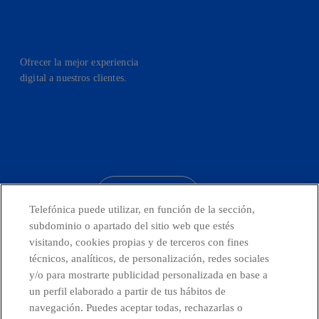
Ofrecer la mejor experiencia
digital a nuestros clientes.
facebook
linkedin
twitter
instagram
youtube
CONTACTO
Telefónica puede utilizar, en función de la sección,
subdominio o apartado del sitio web que estés
visitando, cookies propias y de terceros con fines
técnicos, analíticos, de personalización, redes sociales
Países y Unidades emergentes
y/o para mostrarte publicidad personalizada en base a
un perfil elaborado a partir de tus hábitos de
Canal de Denuncias
navegación. Puedes aceptar todas, rechazarlas o