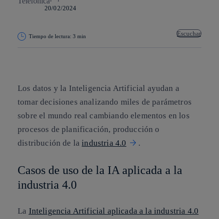
20/02/2024
Escuchar
Tiempo de lectura: 3 min
Copiar enlace
Copiar enlace
facebook
twitter
whatsapp
linkedin
Los datos y la Inteligencia Artificial ayudan a
tomar decisiones analizando miles de parámetros
sobre el mundo real cambiando elementos en los
procesos de planificación, producción o
distribución de la
industria 4.0
.
Casos de uso de la IA aplicada a la
industria 4.0
La
Inteligencia Artificial aplicada a la industria 4.0