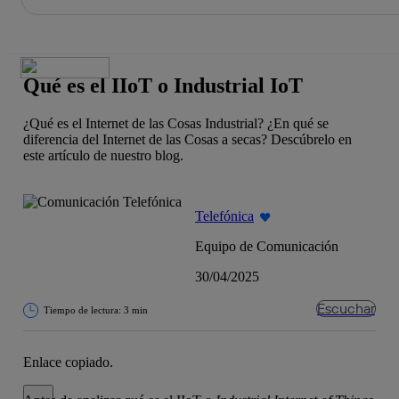
La acción en accionistas e inversores
Saltar
al
contenido
principal
Qué es el IIoT o Industrial IoT
¿Qué es el Internet de las Cosas Industrial? ¿En qué se
diferencia del Internet de las Cosas a secas? Descúbrelo en
este artículo de nuestro blog.
Telefónica
Equipo de Comunicación
30/04/2025
Escuchar
Tiempo de lectura: 3 min
Enlace copiado.
Cerrar mensaje de alerta