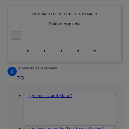
COMPÁRTELO EN TUS REDES SOCIALES
Enlace copiado.
Cerrar mensaje de alerta
Copiar enlace
Copiar enlace
facebook
twitter
whatsapp
linkedin
La palabra de la semana
#
TIC
¿Quién es Carol Shaw?
¿Quiénes fueron las Top Secret Rosies?