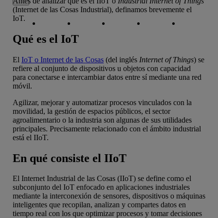
Antes de analizar qué es el IIoT o
Industrial Internet of Things
(Internet de las Cosas Industrial), definamos brevemente el
Copiar enlace
Copiar enlace
facebook
twitter
whatsapp
linkedin
IoT.
Qué es el IoT
El
IoT o Internet de las Cosas
(del inglés
Internet of Things
) se
refiere al conjunto de dispositivos u objetos con capacidad
para conectarse e intercambiar datos entre sí mediante una red
móvil.
Agilizar, mejorar y automatizar procesos vinculados con la
movilidad, la gestión de espacios públicos, el sector
agroalimentario o la industria son algunas de sus utilidades
principales. Precisamente relacionado con el ámbito industrial
está el IIoT.
En qué consiste el IIoT
El Internet Industrial de las Cosas (IIoT) se define como el
subconjunto del IoT enfocado en aplicaciones industriales
mediante la interconexión de sensores, dispositivos o máquinas
inteligentes que recopilan, analizan y compartes datos en
tiempo real con los que optimizar procesos y tomar decisiones