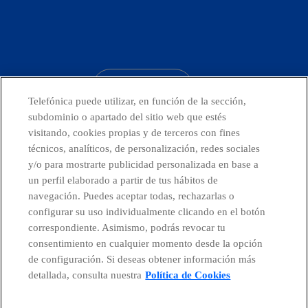
facebook
linkedin
twitter
instagram
youtube
CONTACTO
Telefónica puede utilizar, en función de la sección,
subdominio o apartado del sitio web que estés
visitando, cookies propias y de terceros con fines
técnicos, analíticos, de personalización, redes sociales
Telefónica en redes sociales
y/o para mostrarte publicidad personalizada en base a
un perfil elaborado a partir de tus hábitos de
Canal de Denuncias
navegación. Puedes aceptar todas, rechazarlas o
configurar su uso individualmente clicando en el botón
correspondiente. Asimismo, podrás revocar tu
Centro Global Transparencia
consentimiento en cualquier momento desde la opción
de configuración. Si deseas obtener información más
detallada, consulta nuestra
Política de Cookies
© Telefónica S.A.
Configurar cookies