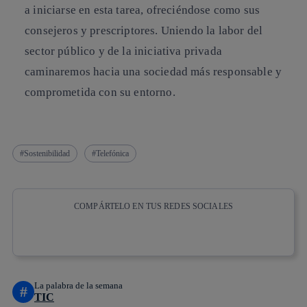
a iniciarse en esta tarea, ofreciéndose como sus
consejeros y prescriptores. Uniendo la labor del
sector público y de la iniciativa privada
caminaremos hacia una sociedad más responsable y
comprometida con su entorno.
Sostenibilidad
Telefónica
COMPÁRTELO EN TUS REDES SOCIALES
Copiar enlace
Copiar enlace
facebook
twitter
whatsapp
linkedin
La palabra de la semana
#
TIC