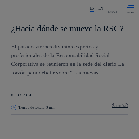
Saltar al
La acción en accionistas e invers
contenido
ES
EN
principal
BUSCAR
¿Hacia dónde se mueve la RSC?
El pasado viernes distintos expertos y
profesionales de la Responsabilidad Social
Corporativa se reunieron en la sede del diario La
Razón para debatir sobre “Las nuevas...
05/02/2014
Escuchar
Tiempo de lectura: 3 min
Copiar enlace
Copiar enlace
facebook
twitter
whatsapp
linkedin