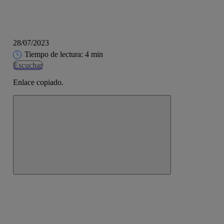
28/07/2023
Tiempo de lectura: 4 min
Escuchar
Enlace copiado.
Cerrar mensaje de alerta
Copiar enlace
Copiar enlace