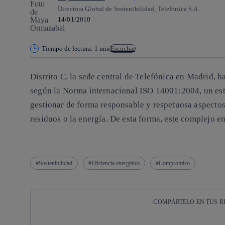
Directora Global de Sostenibilidad, Telefónica S.A.
14/01/2010
Tiempo de lectura: 1 min
Escuchar
Distrito C, la sede central de Telefónica en Madrid, h
según la Norma internacional ISO 14001:2004, un está
gestionar de forma responsable y respetuosa aspectos
residuos o la energía. De esta forma, este complejo e
Sostenibilidad
Eficiencia energética
Compromiso
COMPÁRTELO EN TUS R
Copiar enlace
Copiar enlace
facebook
twitter