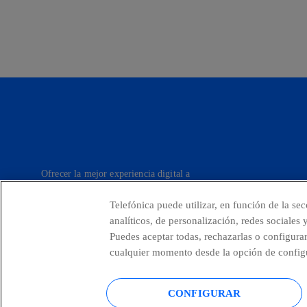
Ofrecer la mejor experiencia digital a
nuestros clientes.
Telefónica puede utilizar, en función de la se
analíticos, de personalización, redes sociales
Puedes aceptar todas, rechazarlas o configura
Telefónica en redes sociales
Canal de Denu
cualquier momento desde la opción de configu
CONFIGURAR
© Telefónica S.A.
Configurar cookies
Política de cookies
Avis