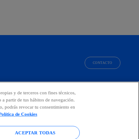
CONTACTO
facebook
linkedin
twitter
instagram
youtube
ropias y de terceros con fines técnicos,
o a partir de tus hábitos de navegación.
o, podrás revocar tu consentimiento en
Política de Cookies
ACEPTAR TODAS