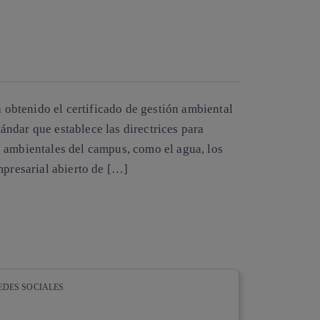
Copiar enlace
Copiar enlace
facebook
twitter
whatsapp
linkedin
a obtenido el certificado de gestión ambiental
ndar que establece las directrices para
 ambientales del campus, como el agua, los
mpresarial abierto de […]
EDES SOCIALES
whatsapp
linkedin