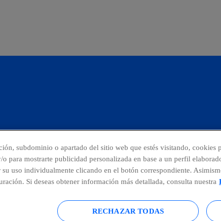
cción, subdominio o apartado del sitio web que estés visitando, cookies p
 y/o para mostrarte publicidad personalizada en base a un perfil elaborad
r su uso individualmente clicando en el botón correspondiente. Asimism
ncias
Centro Global Transparencia
ración. Si deseas obtener información más detallada, consulta nuestra
RECHAZAR TODAS
o legal
Accesibilidad
Política de privacidad
Mapa del sitio