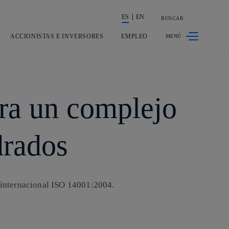
ES
EN
BUSCAR
La acción en accionistas e inversores
ACCIONISTAS E INVERSORES
EMPLEO
ara un complejo
drados
a internacional ISO 14001:2004.