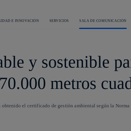
Saltar
al
contenido
principal
LIDAD E INNOVACIÓN
SERVICIOS
SALA DE COMUNICACIÓN
ble y sostenible p
370.000 metros cua
ha obtenido el certificado de gestión ambiental según la Norm