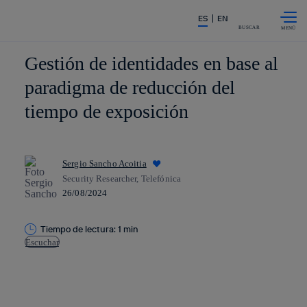
Saltar al
La acción en accionistas e invers
ES
EN
contenido
principal
BUSCAR
Gestión de identidades en base al
paradigma de reducción del
tiempo de exposición
Sergio Sancho Acoitia
Security Researcher, Telefónica
26/08/2024
Tiempo de lectura: 1 min
Escuchar
Copiar enlace
Copiar enlace
facebook
twitter