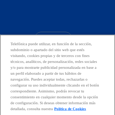
facebook
linkedin
twitter
instagram
youtube
CONTACTO
Telefónica puede utilizar, en función de la sección,
subdominio o apartado del sitio web que estés
visitando, cookies propias y de terceros con fines
técnicos, analíticos, de personalización, redes sociales
Telefónica en redes sociales
y/o para mostrarte publicidad personalizada en base a
un perfil elaborado a partir de tus hábitos de
Canal de Denuncias
navegación. Puedes aceptar todas, rechazarlas o
configurar su uso individualmente clicando en el botón
correspondiente. Asimismo, podrás revocar tu
Centro Global Transparencia
consentimiento en cualquier momento desde la opción
de configuración. Si deseas obtener información más
detallada, consulta nuestra
Política de Cookies