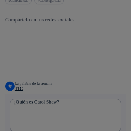
Conectividad
Ciberseguridad
Compártelo en tus redes sociales
Copiar enlace
Copiar enlace
facebook
twitter
whatsapp
linkedin
La palabra de la semana
#
TIC
¿Quién es Carol Shaw?