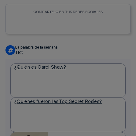
COMPÁRTELO EN TUS REDES SOCIALES
Copiar enlace
Copiar enlace
facebook
twitter
whatsapp
linkedin
La palabra de la semana
#
TIC
¿Quién es Carol Shaw?
¿Quiénes fueron las Top Secret Rosies?