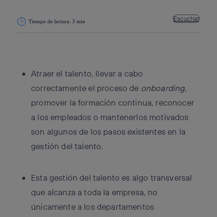
Escuchar
Tiempo de lectura: 3 min
Copiar enlace
Copiar enlace
facebook
twitter
whatsapp
linkedin
Atraer el talento, llevar a cabo
correctamente el proceso de
onboarding
,
promover la formación continua, reconocer
a los empleados o mantenerlos motivados
son algunos de los pasos existentes en la
gestión del talento.
Esta gestión del talento es algo transversal
que alcanza a toda la empresa, no
únicamente a los departamentos