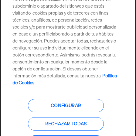
subdominio o apartado del sitio web que estés
visitando, cookies propias y de terceros con fines
técnicos, analíticos, de personalización, redes
sociales y/o para mostrarte publicidad personalizada
Telefónica en redes sociales
en base a un perfil elaborado a partir de tus hábitos
de navegación. Puedes aceptar todas, rechazarlas o
Canal de Denuncias
configurar su uso individualmente clicando en el
botón correspondiente. Asimismo, podrás revocar tu
consentimiento en cualquier momento desde la
Centro Global Transparencia
opción de configuración. Si deseas obtener
información más detallada, consulta nuestra
Política
de Cookies
© Telefónica S.A.
Configurar cookies
CONFIGURAR
Política de cookies
Aviso legal
Accesibilidad
Política de privacidad
RECHAZAR TODAS
Mapa del sitio