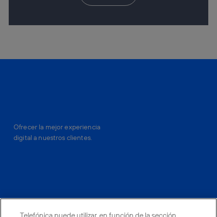
Ofrecer la mejor experiencia
digital a nuestros clientes.
facebook
linkedin
twitter
instagram
youtube
Telefónica puede utilizar, en función de la sección,
CONTACTO