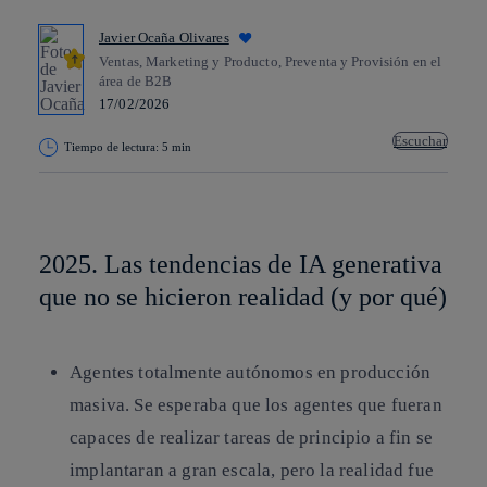
Javier Ocaña Olivares
Ventas, Marketing y Producto, Preventa y Provisión en el
área de B2B
17/02/2026
Escuchar
Tiempo de lectura: 5 min
Copiar enlace
Copiar enlace
facebook
twitter
whatsapp
linkedin
2025. Las tendencias de IA generativa
que no se hicieron realidad (y por qué)
Agentes totalmente autónomos en producción
masiva.
Se esperaba que los agentes que fueran
capaces de realizar tareas de principio a fin se
implantaran a gran escala, pero la realidad fue