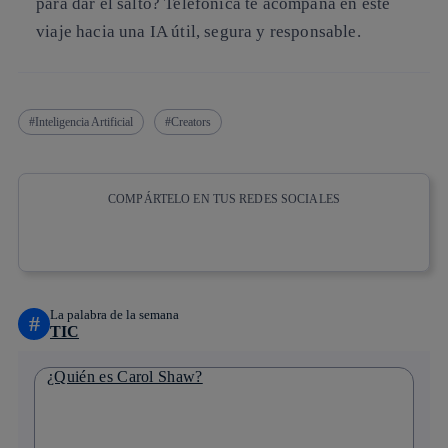
para dar el salto? Telefónica te acompaña en este
viaje hacia una IA útil, segura y responsable.
Inteligencia Artificial
Creators
COMPÁRTELO EN TUS REDES SOCIALES
Copiar enlace
Copiar enlace
facebook
twitter
whatsapp
linkedin
La palabra de la semana
#
TIC
¿Quién es Carol Shaw?