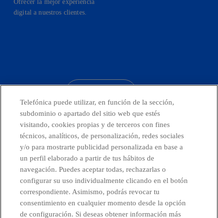
Ofrecer la mejor experiencia
digital a nuestros clientes.
facebook
linkedin
twitter
instagram
youtube
CONTACTO
Telefónica puede utilizar, en función de la sección,
subdominio o apartado del sitio web que estés
visitando, cookies propias y de terceros con fines
técnicos, analíticos, de personalización, redes sociales
Países y Unidades emergentes
y/o para mostrarte publicidad personalizada en base a
un perfil elaborado a partir de tus hábitos de
Canal de Denuncias
navegación. Puedes aceptar todas, rechazarlas o
configurar su uso individualmente clicando en el botón
correspondiente. Asimismo, podrás revocar tu
Centro Global Transparencia
consentimiento en cualquier momento desde la opción
de configuración. Si deseas obtener información más