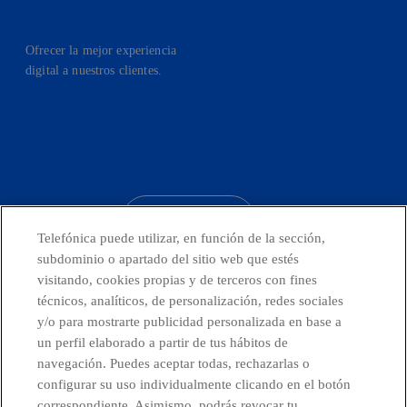
Ofrecer la mejor experiencia
digital a nuestros clientes.
facebook
linkedin
twitter
instagram
youtube
CONTACTO
Telefónica puede utilizar, en función de la sección,
subdominio o apartado del sitio web que estés
visitando, cookies propias y de terceros con fines
técnicos, analíticos, de personalización, redes sociales
Países y Unidades emergentes
y/o para mostrarte publicidad personalizada en base a
un perfil elaborado a partir de tus hábitos de
Canal de Denuncias
navegación. Puedes aceptar todas, rechazarlas o
configurar su uso individualmente clicando en el botón
correspondiente. Asimismo, podrás revocar tu