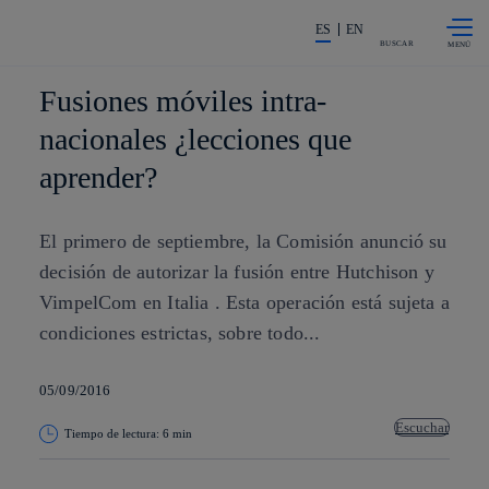
Saltar al
La acción en accionistas e invers
contenido
ES
EN
principal
BUSCAR
Fusiones móviles intra-
nacionales ¿lecciones que
aprender?
El primero de septiembre, la Comisión anunció su
decisión de autorizar la fusión entre Hutchison y
VimpelCom en Italia . Esta operación está sujeta a
condiciones estrictas, sobre todo...
05/09/2016
Escuchar
Tiempo de lectura: 6 min
Copiar enlace
Copiar enlace
facebook
twitter
whatsapp
linkedin