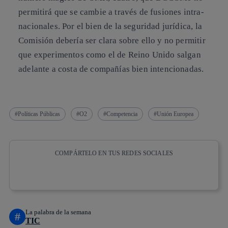
permitirá que se cambie a través de fusiones intra-
nacionales. Por el bien de la seguridad jurídica, la
Comisión debería ser clara sobre ello y no permitir
que experimentos como el de Reino Unido salgan
adelante a costa de compañías bien intencionadas.
Políticas Públicas
O2
Competencia
Unión Europea
COMPÁRTELO EN TUS REDES SOCIALES
Copiar enlace
Copiar enlace
facebook
twitter
whatsapp
linkedin
La palabra de la semana
#
TIC