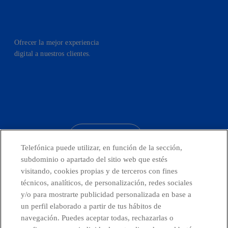
Ofrecer la mejor experiencia
digital a nuestros clientes.
facebook
linkedin
twitter
instagram
youtube
CONTACTO
Telefónica puede utilizar, en función de la sección,
subdominio o apartado del sitio web que estés
visitando, cookies propias y de terceros con fines
técnicos, analíticos, de personalización, redes sociales
Telefónica en redes sociales
y/o para mostrarte publicidad personalizada en base a
un perfil elaborado a partir de tus hábitos de
Canal de Denuncias
navegación. Puedes aceptar todas, rechazarlas o