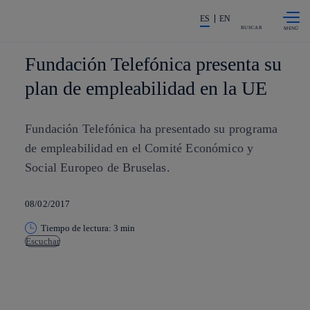
Saltar al
La acción en accionistas e invers
contenido
ES
EN
principal
BUSCAR
Fundación Telefónica presenta su
plan de empleabilidad en la UE
Fundación Telefónica ha presentado su programa
de empleabilidad en el Comité Económico y
Social Europeo de Bruselas.
08/02/2017
Tiempo de lectura: 3 min
Escuchar
Copiar enlace
Copiar enlace
facebook
twitter