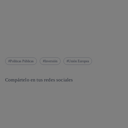
Políticas Públicas
Inversión
Unión Europea
Compártelo en tus redes sociales
Copiar enlace
Copiar enlace
facebook
twitter
whatsapp
linkedin