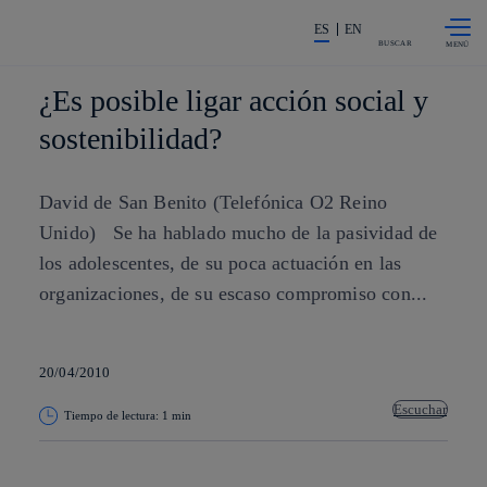
Saltar al
La acción en accionistas e invers
contenido
ES
EN
principal
BUSCAR
¿Es posible ligar acción social y
sostenibilidad?
David de San Benito (Telefónica O2 Reino
Unido) Se ha hablado mucho de la pasividad de
los adolescentes, de su poca actuación en las
organizaciones, de su escaso compromiso con...
20/04/2010
Escuchar
Tiempo de lectura: 1 min
Copiar enlace
Copiar enlace
facebook
twitter
whatsapp
linkedin