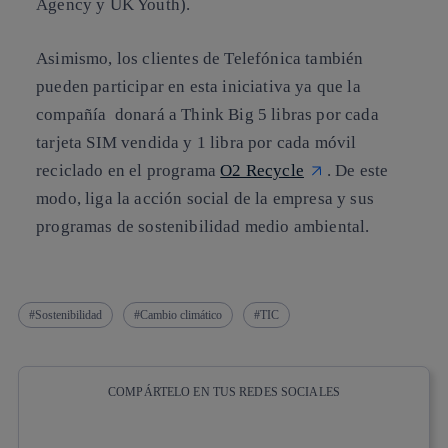
Agency y UK Youth).
Asimismo, los clientes de Telefónica también
pueden participar en esta iniciativa ya que la
compañía donará a Think Big 5 libras por cada
tarjeta SIM vendida y 1 libra por cada móvil
reciclado en el programa
O2 Recycle
. De este
modo, liga la acción social de la empresa y sus
programas de sostenibilidad medio ambiental.
Sostenibilidad
Cambio climático
TIC
COMPÁRTELO EN TUS REDES SOCIALES
Copiar enlace
Copiar enlace
facebook
twitter
whatsapp
linkedin