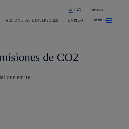
ES
EN
BUSCAR
La acción en accionistas e inversores
ACCIONISTAS E INVERSORES
EMPLEO
 emisiones de CO2
del que emite