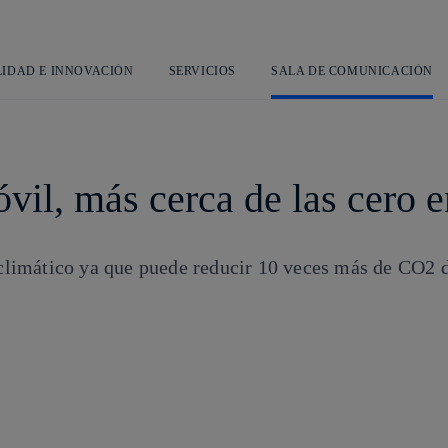
Saltar
al
contenido
principal
LIDAD E INNOVACIÓN
SERVICIOS
SALA DE COMUNICACIÓN
móvil, más cerca de las cero
o climático ya que puede reducir 10 veces más de CO2 