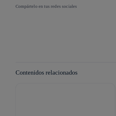
Compártelo en tus redes sociales
Copiar enlace
Copiar enlace
facebook
twitter
whatsapp
linkedin
Contenidos relacionados