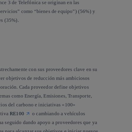
nce 3 de Telefónica se originan en las
 servicios” como “bienes de equipo”) (56%) y
es (35%).
estrechamente con sus proveedores clave en su
cer objetivos de reducción más ambiciosos
boración. Cada proveedor define objetivos
 temas como Energía, Emisiones, Transporte,
cios del carbono e iniciativas «100»
ativa
RE100
o cambiando a vehículos
 ha seguido dando apoyo a proveedores que ya
 para alcanzar sus objetivos e iniciar nuevos