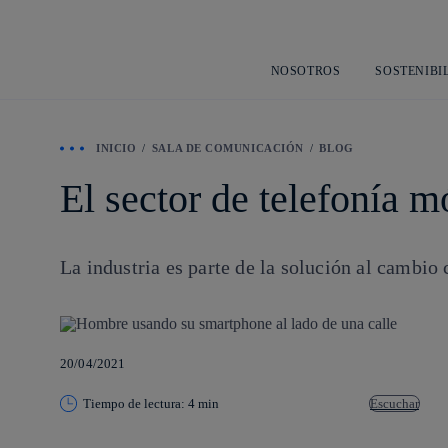
NOSOTROS
SOSTENIBI
INICIO
SALA DE COMUNICACIÓN
BLOG
El sector de telefonía 
La industria es parte de la solución al cambi
20/04/2021
Tiempo de lectura: 4 min
Escuchar
Copiar enlace
Copiar enlace