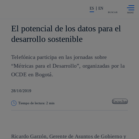
Saltar al
La acción en accionistas e invers
contenido
ES
EN
principal
BUSCAR
El potencial de los datos para el
desarrollo sostenible
Telefónica participa en las jornadas sobre
“Métricas para el Desarrollo”, organizadas por la
OCDE en Bogotá.
28/10/2019
Escuchar
Tiempo de lectura: 2 min
Copiar enlace
Copiar enlace
facebook
twitter
whatsapp
linkedin
Ricardo Garzón, Gerente de Asuntos de Gobierno y