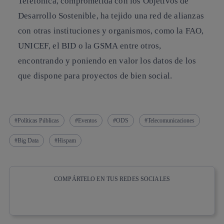
Telefónica, comprometida con los
Objetivos de
Desarrollo Sostenible
, ha tejido una red de alianzas
con otras instituciones y organismos, como la
FAO
,
UNICEF
, el
BID
o la
GSMA
entre otros,
encontrando y poniendo en valor los datos de los
que dispone para proyectos de bien social.
Políticas Públicas
Eventos
ODS
Telecomunicaciones
Big Data
Hispam
COMPÁRTELO EN TUS REDES SOCIALES
Copiar enlace
Copiar enlace
facebook
twitter
whatsapp
linkedin