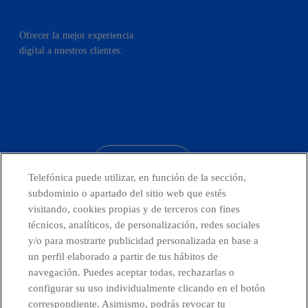
Ofrecer la mejor experiencia
digital a nuestros clientes.
facebook
linkedin
twitter
instagram
youtube
CONTACTO
Telefónica puede utilizar, en función de la sección,
subdominio o apartado del sitio web que estés
visitando, cookies propias y de terceros con fines
técnicos, analíticos, de personalización, redes sociales
Telefónica en redes sociales
y/o para mostrarte publicidad personalizada en base a
un perfil elaborado a partir de tus hábitos de
Canal de Denuncias
navegación. Puedes aceptar todas, rechazarlas o
configurar su uso individualmente clicando en el botón
correspondiente. Asimismo, podrás revocar tu
Centro Global Transparencia