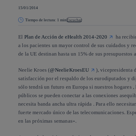
15/01/2014
Tiempo de lectura: 1 min
Escuchar
El
Plan de Acción de eHealth 2014-2020
ha recib
a los pacientes un mayor control de sus cuidados y re
de la UE destinan hasta un 15% de sus presupuestos a l
Neelie Kroes (
@NeelieKroesEU
), vicepresidenta
satisfacción por el respaldo de los eurodiputados y d
sólo tendrá un futuro en Europa si nuestros hogares , 
públicos se pueden conectar a las conexiones asequib
necesita banda ancha ultra rápida . Para ello necesi
fuerte
mercado único de las telecomunicaciones
. Esp
en las próximas semanas».