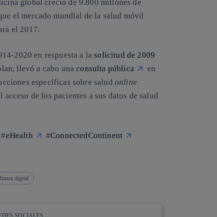
icina global creció de 9.800 millones de
que el mercado mundial de la salud móvil
ara el 2017.
2014-2020
en respuesta a la
solicitud de 2009
plan, llevó a cabo una
consulta pública
en
 acciones específicas sobre salud
online
l acceso de los pacientes a sus datos de salud
 #
eHealth
#
ConnectedContinent
ianza digital
EDES SOCIALES