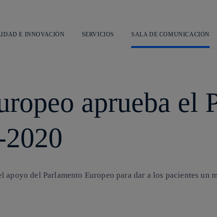
Saltar
al
contenido
principal
LIDAD E INNOVACIÓN
SERVICIOS
SALA DE COMUNICACIÓN
uropeo aprueba el 
-2020
l apoyo del Parlamento Europeo para dar a los pacientes un ma