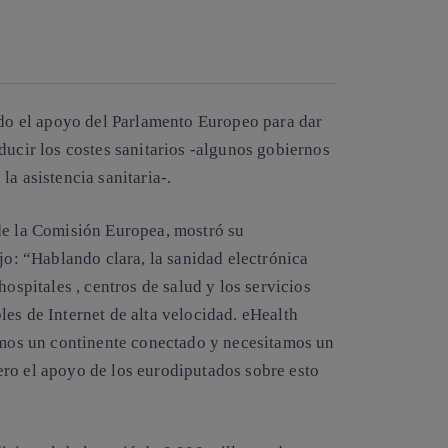
Copiar enlace
Copiar enlace
facebook
twitter
whatsapp
linkedin
ido el apoyo del Parlamento Europeo para dar
ducir los costes sanitarios -algunos gobiernos
a asistencia sanitaria-.
 de la Comisión Europea, mostró su
ijo: “Hablando clara, la
sanidad
electrónica
hospitales , centros de salud y los servicios
les de Internet de alta velocidad.
eHealth
tamos un continente conectado y necesitamos un
ero el apoyo de los eurodiputados sobre esto