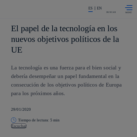
Saltar al
La acción en accionistas e invers
contenido
ES
EN
principal
BUSCAR
El papel de la tecnología en los
nuevos objetivos políticos de la
UE
La tecnología es una fuerza para el bien social y
debería desempeñar un papel fundamental en la
consecución de los objetivos políticos de Europa
para los próximos años.
29/01/2020
Tiempo de lectura: 5 min
Escuchar
Copiar enlace
Copiar enlace