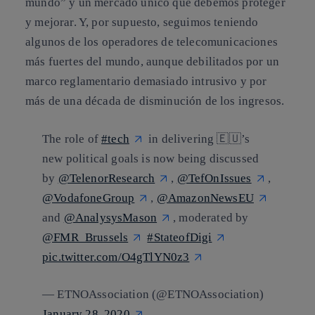
mundo”
y un mercado único que debemos proteger
y mejorar. Y, por supuesto, seguimos teniendo
algunos de los operadores de telecomunicaciones
más fuertes del mundo, aunque debilitados por un
marco reglamentario demasiado intrusivo y por
más de una década de disminución de los ingresos.
The role of
#tech
in delivering 🇪🇺’s
new political goals is now being discussed
by
@TelenorResearch
,
@TefOnIssues
,
@VodafoneGroup
,
@AmazonNewsEU
and
@AnalysysMason
, moderated by
@FMR_Brussels
#StateofDigi
pic.twitter.com/O4gTlYN0z3
— ETNOAssociation (@ETNOAssociation)
January 28, 2020