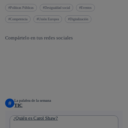
Políticas Públicas
Desigualdad social
Eventos
Competencia
Unión Europea
Digitalización
Compártelo en tus redes sociales
Copiar enlace
Copiar enlace
facebook
twitter
whatsapp
linkedin
La palabra de la semana
#
TIC
¿Quién es Carol Shaw?