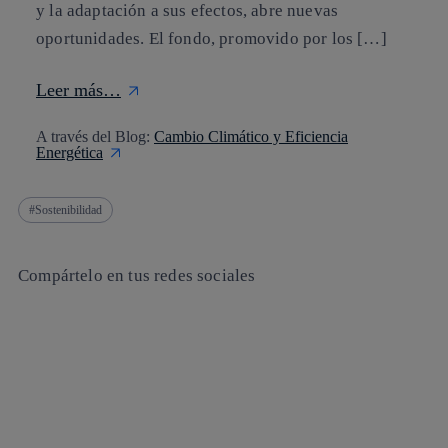
y la adaptación a sus efectos, abre nuevas
oportunidades. El fondo, promovido por los […]
Leer más…
A través del Blog:
Cambio Climático y Eficiencia
Energética
Sostenibilidad
Compártelo en tus redes sociales
Copiar enlace
Copiar enlace
facebook
twitter
whatsapp
linkedin