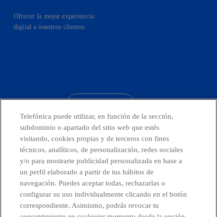
Ofrecer la mejor experiencia
digital a nuestros clientes.
facebook
linkedin
twitter
instagram
youtube
CONTACTO
Telefónica puede utilizar, en función de la sección,
subdominio o apartado del sitio web que estés
visitando, cookies propias y de terceros con fines
técnicos, analíticos, de personalización, redes sociales
Países y Unidades emergentes
y/o para mostrarte publicidad personalizada en base a
un perfil elaborado a partir de tus hábitos de
Canal de Denuncias
navegación. Puedes aceptar todas, rechazarlas o
configurar su uso individualmente clicando en el botón
correspondiente. Asimismo, podrás revocar tu
Centro Global Transparencia
consentimiento en cualquier momento desde la opción