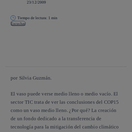
23/12/2009
Tiempo de lectura: 1 min
Escuchar
Copiar enlace
Copiar enlace
facebook
twitter
whatsapp
linkedin
por Silvia Guzmán.
El vaso puede verse medio lleno o medio vacío. El
sector TIC trata de ver las conclusiones del COP15
como un vaso medio lleno. ¿Por qué? La creación
de un fondo dedicado a la transferencia de
tecnología para la mitigación del cambio climático