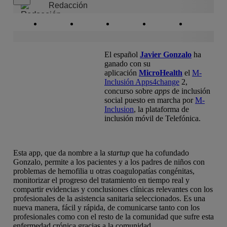
Redacción
Copiar enlace
Copiar enlace
facebook
twitter
whatsapp
linkedin
El español
Javier Gonzalo
ha
ganado con su
aplicación
MicroHealth
el
M-
Inclusión Apps4change
2,
concurso sobre
apps
de inclusión
social puesto en marcha por
M-
Inclusion
, la plataforma de
inclusión móvil de Telefónica.
Esta app, que da nombre a la
startup
que ha cofundado
Gonzalo, permite a los pacientes y a los padres de niños con
problemas de hemofilia u otras coagulopatías congénitas,
monitorizar el progreso del tratamiento en tiempo real y
compartir evidencias y conclusiones clínicas relevantes con los
profesionales de la asistencia sanitaria seleccionados. Es una
nueva manera, fácil y rápida, de comunicarse tanto con los
profesionales como con el resto de la comunidad que sufre esta
enfermedad crónica gracias a la comunidad