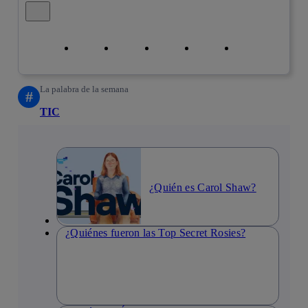
Cerrar mensaje de alerta
Copiar enlace
Copiar enlace
facebook
twitter
whatsapp
linkedin
La palabra de la semana
#
TIC
¿Quién es Carol Shaw?
¿Quiénes fueron las Top Secret Rosies?