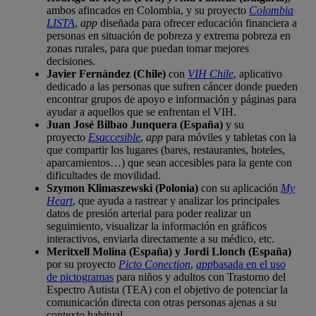
ambos afincados en Colombia, y su proyecto
Colombia
LISTA
,
app
diseñada para ofrecer educación financiera a
personas en situación de pobreza y extrema pobreza en
zonas rurales, para que puedan tomar mejores
decisiones.
Javier Fernández (Chile)
con
VIH Chile
, aplicativo
dedicado a las personas que sufren cáncer donde pueden
encontrar grupos de apoyo e información y páginas para
ayudar a aquellos que se enfrentan el VIH.
Juan José Bilbao Junquera (España)
y su
proyecto
Esaccesible
,
app
para móviles y tabletas con la
que compartir los lugares (bares, restaurantes, hoteles,
aparcamientos…) que sean accesibles para la gente con
dificultades de movilidad.
Szymon Klimaszewski (Polonia)
con su aplicación
My
Heart
, que ayuda a rastrear y analizar los principales
datos de presión arterial para poder realizar un
seguimiento, visualizar la información en gráficos
interactivos, enviarla directamente a su médico, etc.
Meritxell Molina (España) y Jordi Llonch (España)
por su proyecto
Picto Conection
,
app
basada en el uso
de pictogramas
para niños y adultos con Trastorno del
Espectro Autista (TEA) con el objetivo de potenciar la
comunicación directa con otras personas ajenas a su
contexto habitual.