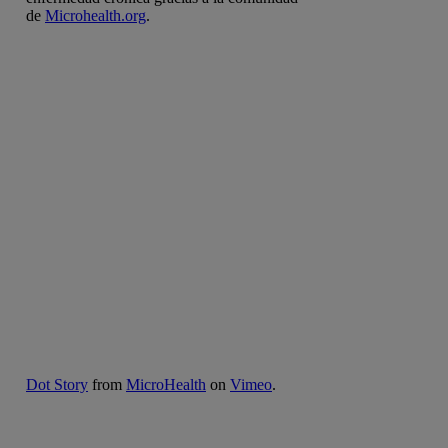
de
Microhealth.org
.
Dot Story
from
MicroHealth
on
Vimeo
.