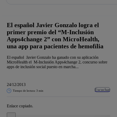
La acción en accionistas e inversores
Saltar
al
contenido
principal
El español Javier Gonzalo logra el
primer premio del “M-Inclusión
Apps4change 2” con MicroHealth,
una app para pacientes de hemofília
El español Javier Gonzalo ha ganado con su aplicación
MicroHealth el M-Inclusión Apps4change 2, concurso sobre
apps de inclusión social puesto en marcha...
24/12/2013
Escuchar
Tiempo de lectura: 3 min
Enlace copiado.
Cerrar mensaje de alerta