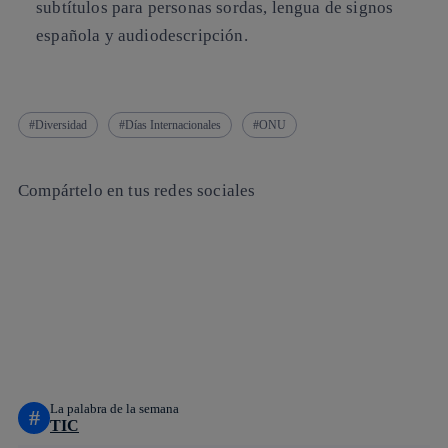
subtítulos para personas sordas, lengua de signos
española y audiodescripción.
Diversidad
Días Internacionales
ONU
Compártelo en tus redes sociales
Copiar enlace
Copiar enlace
facebook
twitter
whatsapp
linkedin
La palabra de la semana
#
TIC