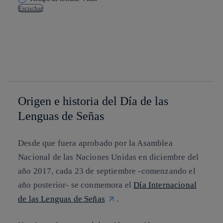
Escuchar
Copiar enlace
Copiar enlace
facebook
twitter
whatsapp
linkedin
Origen e historia del Día de las
Lenguas de Señas
Desde que fuera aprobado por la Asamblea
Nacional de las Naciones Unidas en diciembre del
año 2017, cada 23 de septiembre -comenzando el
año posterior- se conmemora el
Día Internacional
de las Lenguas de Señas
.