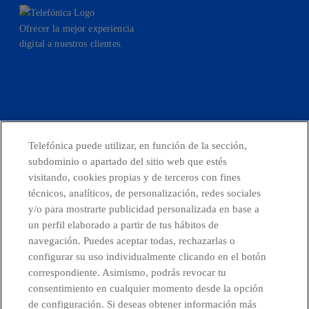
Ofrecer la mejor experiencia
digital a nuestros clientes.
facebook
linkedin
twitter
instagram
youtube
Telefónica puede utilizar, en función de la sección,
CONTACTO
subdominio o apartado del sitio web que estés
visitando, cookies propias y de terceros con fines
técnicos, analíticos, de personalización, redes sociales
y/o para mostrarte publicidad personalizada en base a
Telefónica en redes sociales
un perfil elaborado a partir de tus hábitos de
navegación. Puedes aceptar todas, rechazarlas o
configurar su uso individualmente clicando en el botón
Canal de Denuncias
correspondiente. Asimismo, podrás revocar tu
consentimiento en cualquier momento desde la opción
Centro Global Transparencia
de configuración. Si deseas obtener información más