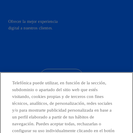
Ofrecer la mejor experiencia
digital a nuestros clientes.
facebook
linkedin
twitter
instagram
youtube
CONTACTO
Telefónica puede utilizar, en función de la sección,
subdominio o apartado del sitio web que estés
visitando, cookies propias y de terceros con fines
técnicos, analíticos, de personalización, redes sociales
Telefónica en redes sociales
y/o para mostrarte publicidad personalizada en base a
un perfil elaborado a partir de tus hábitos de
Canal de Denuncias
navegación. Puedes aceptar todas, rechazarlas o
configurar su uso individualmente clicando en el botón