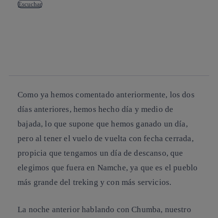
Escuchar
Copiar enlace
Copiar enlace
facebook
twitter
whatsapp
linkedin
Como ya hemos comentado anteriormente, los dos
días anteriores, hemos hecho día y medio de
bajada, lo que supone que hemos ganado un día,
pero al tener el vuelo de vuelta con fecha cerrada,
propicia que tengamos un día de descanso, que
elegimos que fuera en Namche, ya que es el pueblo
más grande del treking y con más servicios.
La noche anterior hablando con Chumba, nuestro