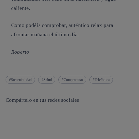
caliente.
Como podéis comprobar, auténtico relax para
afrontar mañana el último día.
Roberto
Sostenibilidad
Salud
Compromiso
Telefónica
Compártelo en tus redes sociales
Copiar enlace
Copiar enlace
facebook
twitter