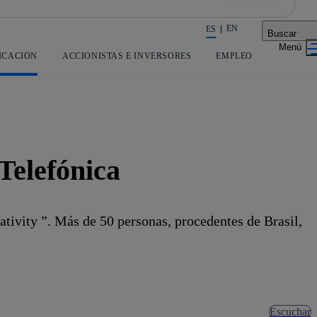
EN
ES
Buscar
La acción en accionistas e inversores
ICACIÓN
ACCIONISTAS E INVERSORES
EMPLEO
Telefónica
tivity ”. Más de 50 personas, procedentes de Brasil,
Escuchar