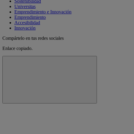
Sostenibilidad
Universitas
Emprendimiento e Innovación
Emprendimiento
Accesibilidad
Innovación
Compártelo en tus redes sociales
Enlace copiado.
Cerrar mensaje de alerta
Copiar enlace
Copiar enlace