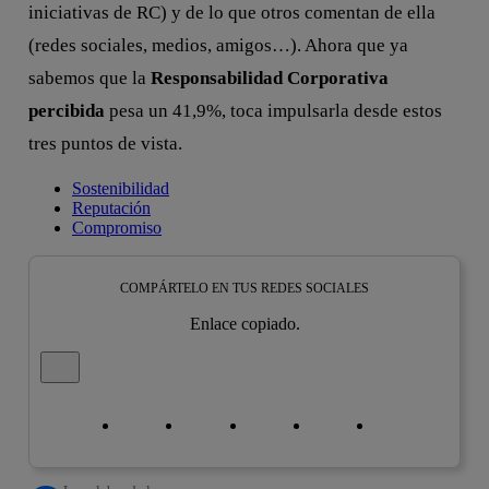
iniciativas de RC) y de lo que otros comentan de ella
(redes sociales, medios, amigos…). Ahora que ya
sabemos que la
Responsabilidad Corporativa
percibida
pesa un 41,9%, toca impulsarla desde estos
tres puntos de vista.
Sostenibilidad
Reputación
Compromiso
COMPÁRTELO EN TUS REDES SOCIALES
Enlace copiado.
Cerrar mensaje de alerta
Copiar enlace
Copiar enlace
facebook
twitter
whatsapp
linkedin