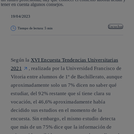
19/04/2023
Escuchar
Tiempo de lectura: 5 min
Copiar enlace
Copiar enlace
facebook
twitter
whatsapp
linkedin
Según la
XVI Encuesta Tendencias Universitarias
2021
, realizada por la Universidad Francisco de
Vitoria entre alumnos de 1º de Bachillerato, aunque
aproximadamente solo un 7% dicen no saber qué
estudiar, del 92% restante que sí tiene clara su
vocación, el 46,6% aproximadamente había
decidido sus estudios en el momento de la
encuesta. Sin embargo, el mismo estudio detecta
que más de un 75% dice que la información de