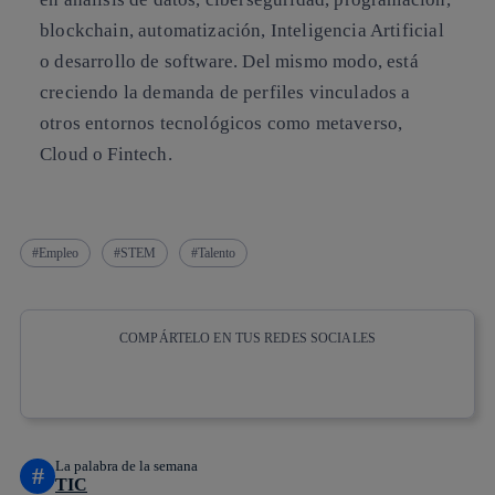
blockchain, automatización, Inteligencia Artificial
o desarrollo de software. Del mismo modo, está
creciendo la demanda de perfiles vinculados a
otros entornos tecnológicos como metaverso,
Cloud o Fintech.
Empleo
STEM
Talento
COMPÁRTELO EN TUS REDES SOCIALES
Copiar enlace
Copiar enlace
facebook
twitter
whatsapp
linkedin
La palabra de la semana
#
TIC