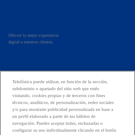
Ofrecer la mejor experiencia
digital a nuestros clientes.
facebook
linkedin
twitter
instagram
youtube
Telefónica puede utilizar, en función de la sección,
subdominio o apartado del sitio web que estés
CONTACTO
visitando, cookies propias y de terceros con fines
técnicos, analíticos, de personalización, redes sociales
y/o para mostrarte publicidad personalizada en base a
un perfil elaborado a partir de tus hábitos de
Telefónica en redes sociales
navegación. Puedes aceptar todas, rechazarlas o
configurar su uso individualmente clicando en el botón