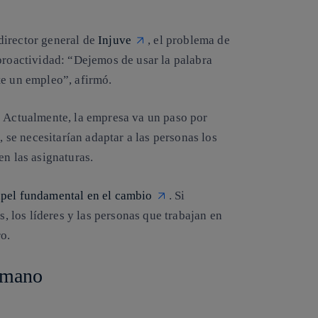
director general de
Injuve
, el problema de
 proactividad:
“
Dejemos de usar la palabra
te un empleo”
, afirmó.
? Actualmente,
la empresa va un paso por
n, se necesitarían adaptar a las personas los
en las asignaturas.
papel fundamental en el cambio
. Si
los líderes y las personas que trabajan en
o.
umano