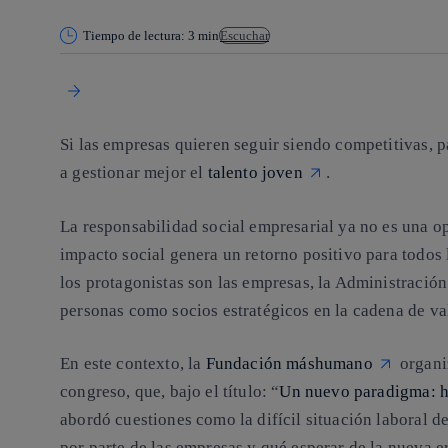
Tiempo de lectura: 3 min
Escuchar
Si las empresas quieren seguir siendo competitivas, 
a gestionar mejor el
talento joven
.
La responsabilidad social empresarial ya no es una 
impacto social genera un retorno positivo para todos 
los protagonistas son las empresas, la Administración 
personas como socios estratégicos en la cadena de va
En este contexto, la
Fundación máshumano
organi
congreso, que, bajo el título:
“
Un nuevo paradigma: h
abordó cuestiones como la difícil situación laboral de
por parte de las empresas y qué esperar de la nueva er