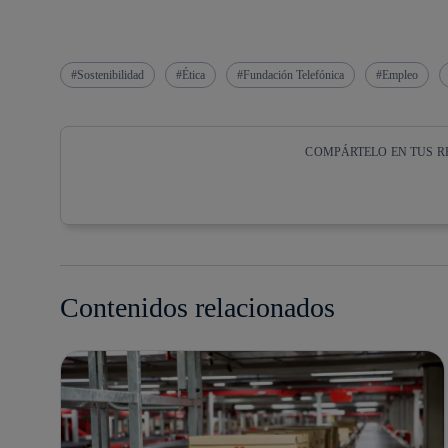
Sostenibilidad
Ética
Fundación Telefónica
Empleo
COMPÁRTELO EN TUS R
Copiar enlace
Copiar enlace
facebook
twitter
Contenidos relacionados