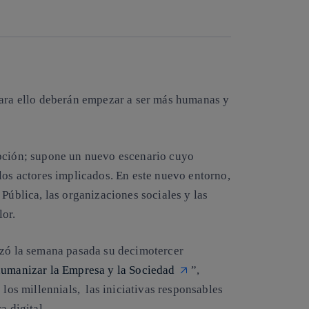
Copiar enlace
Copiar enlace
facebook
twitter
whatsapp
linkedin
para ello deberán empezar a ser más humanas y
opción; supone un nuevo escenario cuyo
los actores implicados. En este nuevo entorno,
Pública, las organizaciones sociales y las
lor.
zó la semana pasada su decimotercer
umanizar la Empresa y la Sociedad
”
,
 los millennials, las iniciativas responsables
a digital.