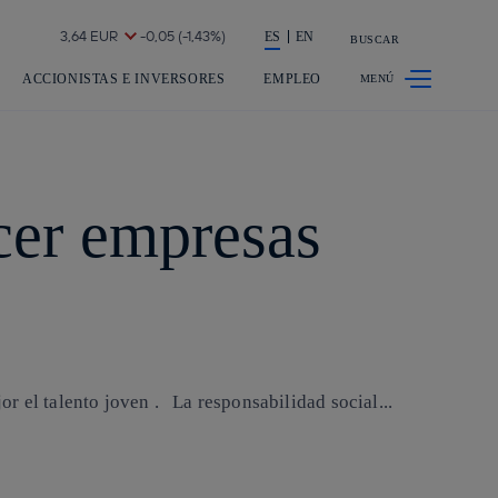
a acción en accionistas e inversores
ES
EN
BUSCAR
ACCIONISTAS E INVERSORES
EMPLEO
er empresas
r el talento joven . La responsabilidad social...