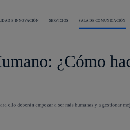
Saltar
L
al
contenido
principal
LIDAD E INNOVACIÓN
SERVICIOS
SALA DE COMUNICACIÓN
umano: ¿Cómo hac
ara ello deberán empezar a ser más humanas y a gestionar mejo