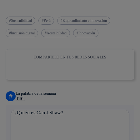
Sostenibilidad
Perú
Emprendimiento e Innovación
Inclusión digital
Accesibilidad
Innovación
COMPÁRTELO EN TUS REDES SOCIALES
Copiar enlace
Copiar enlace
facebook
twitter
whatsapp
linkedin
La palabra de la semana
#
TIC
¿Quién es Carol Shaw?