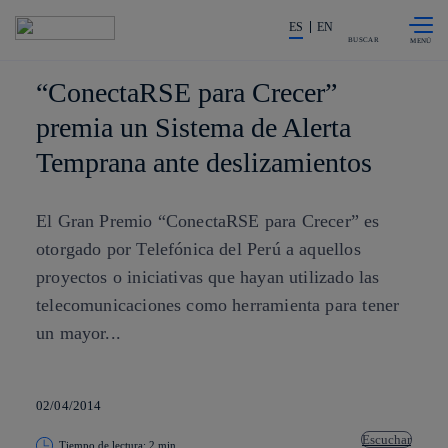
Saltar al
La acción en accionistas e invers
contenido
ES
EN
principal
BUSCAR
“ConectaRSE para Crecer”
premia un Sistema de Alerta
Temprana ante deslizamientos
El Gran Premio “ConectaRSE para Crecer” es
otorgado por Telefónica del Perú a aquellos
proyectos o iniciativas que hayan utilizado las
telecomunicaciones como herramienta para tener
un mayor...
02/04/2014
Escuchar
Tiempo de lectura: 2 min