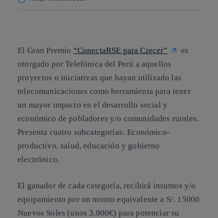
Copiar enlace
Copiar enlace
facebook
twitter
whatsapp
linkedin
El Gran Premio
“ConectaRSE para Crecer”
es
otorgado por Telefónica del Perú a aquellos
proyectos o iniciativas que hayan utilizado las
telecomunicaciones como herramienta para tener
un mayor impacto en el desarrollo social y
económico de pobladores y/o comunidades rurales.
Presenta cuatro subcategorías: Económico-
productivo, salud, educación y gobierno
electrónico.
El ganador de cada categoría, recibirá insumos y/o
equipamiento por un monto equivalente a S/. 15000
Nuevos Soles (unos 3.900€) para potenciar su