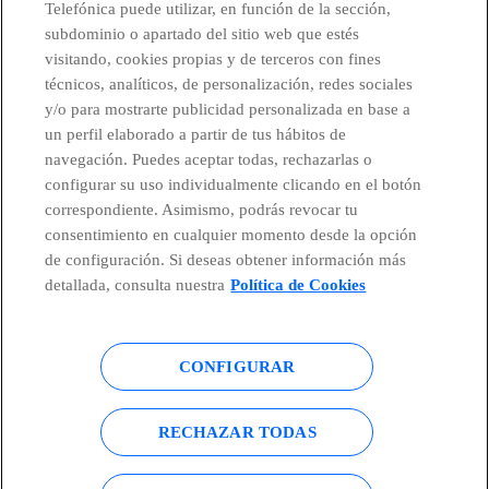
Telefónica puede utilizar, en función de la sección,
subdominio o apartado del sitio web que estés
visitando, cookies propias y de terceros con fines
técnicos, analíticos, de personalización, redes sociales
Telefónica en redes sociales
y/o para mostrarte publicidad personalizada en base a
un perfil elaborado a partir de tus hábitos de
Canal de Denuncias
navegación. Puedes aceptar todas, rechazarlas o
configurar su uso individualmente clicando en el botón
correspondiente. Asimismo, podrás revocar tu
Centro Global Transparencia
consentimiento en cualquier momento desde la opción
de configuración. Si deseas obtener información más
detallada, consulta nuestra
Política de Cookies
© Telefónica S.A.
Configurar cookies
CONFIGURAR
Política de cookies
Aviso legal
Accesibilidad
Política de privacidad
RECHAZAR TODAS
Mapa del sitio