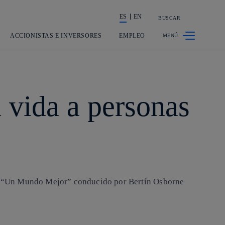
ES
EN
BUSCAR
La acción en accionistas e inversores
ACCIONISTAS E INVERSORES
EMPLEO
vida a personas
ama “Un Mundo Mejor” conducido por Bertín Osborne