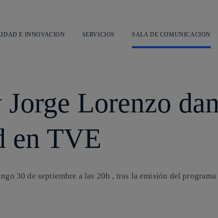
Saltar
al
contenido
principal
LIDAD E INNOVACIÓN
SERVICIOS
SALA DE COMUNICACIÓN
Jorge Lorenzo dan 
ad en TVE
mingo 30 de septiembre a las 20h , tras la emisión del progr