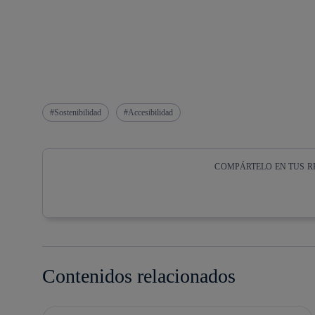
Sostenibilidad
Accesibilidad
COMPÁRTELO EN TUS R
Copiar enlace
Copiar enlace
facebook
twitter
Contenidos relacionados