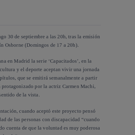
Copiar enlace
Copiar enlace
facebook
twitter
whatsapp
linkedin
ingo
30 de septiembre a las 20h
, tras la emisión
n Osborne (Domingos de 17 a 20h).
a en Madrid la serie ‘Capacitados’, en la
cultura y el deporte aceptan vivir una jornada
pítulos, que se emitirá semanalmente a partir
 protagonizado por la actriz
Carmen Machi
,
sentido de la vista.
entación, cuando aceptó este proyecto pensó
lidad de las personas con discapacidad “cuando
ado cuenta de que
la voluntad es muy poderosa