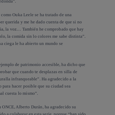
redonda”.
da como
Ouka Leele
se ha tratado de una
er querida y me he dado cuenta de que si no
eraria, la voz… También he comprobado que hay
plo, la comida sin lo colores me sabe distinta”.
na ciega
le ha abierto un mundo se
ejemplo de patrimonio accesible, ha dicho que
mprobar que
cuando te desplazas en silla de
uralla infranqueable
”. Ha agradecido a la
 para hacer posible que su ciudad sea
mal cuesta lo mismo”.
ón ONCE, Alberto Durán,
ha agradecido su
ido a colaborar en esta serie porque
“han sido