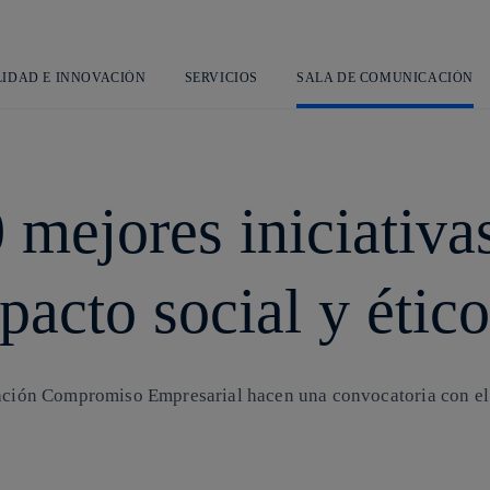
Saltar
al
contenido
principal
LIDAD E INNOVACIÓN
SERVICIOS
SALA DE COMUNICACIÓN
mejores iniciativas
pacto social y ético
cación Compromiso Empresarial hacen una convocatoria con el f