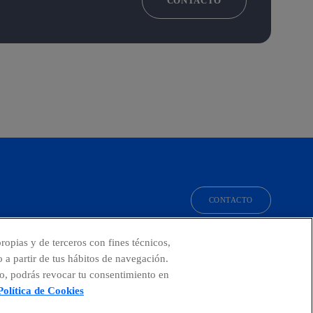
CONTACTO
CONTACTO
facebook
linkedin
twitter
instagram
youtube
ropias y de terceros con fines técnicos,
o a partir de tus hábitos de navegación.
o, podrás revocar tu consentimiento en
Política de Cookies