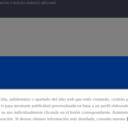
ión o solicita material adicional.
cción, subdominio o apartado del sitio web que estés visitando, cookies p
 y/o para mostrarte publicidad personalizada en base a un perfil elaborad
r su uso individualmente clicando en el botón correspondiente. Asimism
nuncias
Centro Global Transparencia
ración. Si deseas obtener información más detallada, consulta nuestra