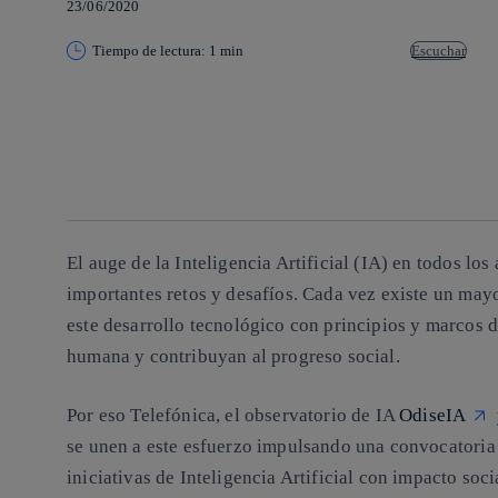
23/06/2020
Tiempo de lectura: 1 min
Escuchar
Copiar enlace
Copiar enlace
facebook
twitter
whatsapp
linkedin
El auge de la
Inteligencia Artificial (IA)
en todos los 
importantes retos y desafíos. Cada vez existe un ma
este desarrollo tecnológico con principios y marcos 
humana y contribuyan al
progreso social
.
Por eso Telefónica, el observatorio de IA
OdiseIA
se unen a este esfuerzo impulsando una convocatoria 
iniciativas de Inteligencia Artificial con impacto socia