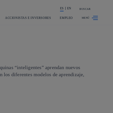
ES
EN
BUSCAR
La acción en accionistas e inversores
ACCIONISTAS E INVERSORES
EMPLEO
áquinas “inteligentes” aprendan nuevos
n los diferentes modelos de aprendizaje,