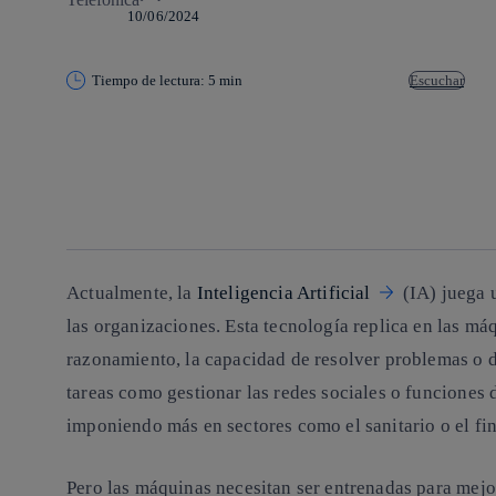
10/06/2024
Tiempo de lectura: 5 min
Escuchar
Copiar enlace
Copiar enlace
facebook
twitter
whatsapp
linkedin
Actualmente, la
Inteligencia Artificial
(IA) juega 
las organizaciones. Esta tecnología replica en las 
razonamiento, la capacidad de resolver problemas o d
tareas como gestionar las redes sociales o funciones d
imponiendo más en sectores como el sanitario o el fi
Pero las máquinas necesitan ser entrenadas para mejor