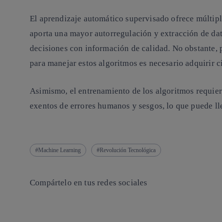
El aprendizaje automático supervisado ofrece múltipl
aporta una mayor autorregulación y extracción de da
decisiones con información de calidad. No obstante, p
para manejar estos algoritmos es necesario adquirir c
Asimismo, el entrenamiento de los algoritmos requiere
exentos de errores humanos y sesgos, lo que puede ll
Machine Learning
Revolución Tecnológica
Compártelo en tus redes sociales
Copiar enlace
Copiar enlace
facebook