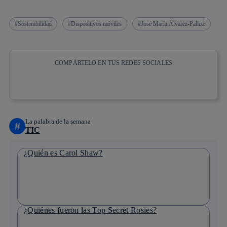
Sostenibilidad
Dispositivos móviles
José María Álvarez-Pallete
COMPÁRTELO EN TUS REDES SOCIALES
Copiar enlace
Copiar enlace
facebook
twitter
whatsapp
linkedin
La palabra de la semana
#
TIC
¿Quién es Carol Shaw?
¿Quiénes fueron las Top Secret Rosies?