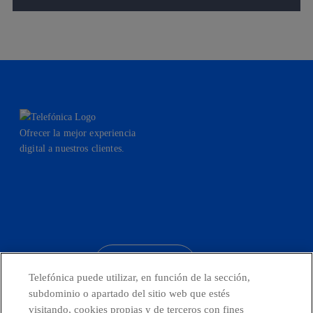
Ofrecer la mejor experiencia
digital a nuestros clientes.
facebook
linkedin
twitter
instagram
youtube
CONTACTO
Telefónica puede utilizar, en función de la sección,
subdominio o apartado del sitio web que estés
visitando, cookies propias y de terceros con fines