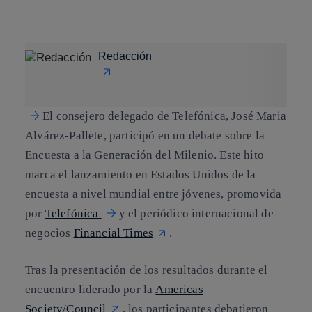
Copiar enlace
Copiar enlace
facebook
twitter
whatsapp
linkedin
Redacción
El consejero delegado de Telefónica,
José Maria
Alvárez-Pallete
, participó en un
debate sobre la
Encuesta a la Generación del Milenio
. Este hito
marca el
lanzamiento en Estados Unidos de la
encuesta a nivel mundial entre jóvenes
, promovida
por
Telefónica
y el periódico internacional de
negocios
Financial Times
.
Tras la presentación de los resultados durante el
encuentro liderado por la
Americas
Society/Council
, los participantes debatieron