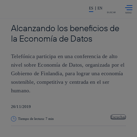
Saltar al
La acción en accionistas e invers
contenido
ES
EN
principal
BUSCAR
Alcanzando los beneficios de
la Economía de Datos
Telefónica participa en una conferencia de alto
nivel sobre Economía de Datos, organizada por el
Gobierno de Finlandia, para lograr una economía
sostenible, competitiva y centrada en el ser
humano.
26/11/2019
Escuchar
Tiempo de lectura: 7 min
Copiar enlace
Copiar enlace
facebook
twitter
whatsapp
linkedin