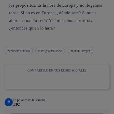
los propósitos. Es la hora de Europa y no llegamos
tarde. Si no es en Europa, ¿dónde será? Si no es
ahora, ¿cuándo será? Y si no somos nosotros,
¿entonces quién lo hará?
Políticas Públicas
Desigualdad social
Unión Europea
COMPÁRTELO EN TUS REDES SOCIALES
Copiar enlace
Copiar enlace
facebook
twitter
whatsapp
linkedin
La palabra de la semana
#
TIC