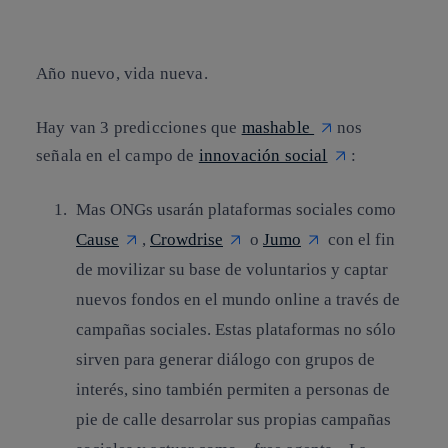
Copiar enlace
Copiar enlace
facebook
twitter
whatsapp
linkedin
Año nuevo, vida nueva.
Hay van 3 predicciones que
mashable
nos
señala en el campo de
innovación social
:
Mas ONGs usarán plataformas sociales como
Cause
,
Crowdrise
o
Jumo
con el fin
de movilizar su base de voluntarios y captar
nuevos fondos en el mundo online a través de
campañas sociales. Estas plataformas no sólo
sirven para generar diálogo con grupos de
interés, sino también permiten a personas de
pie de calle desarrolar sus propias campañas