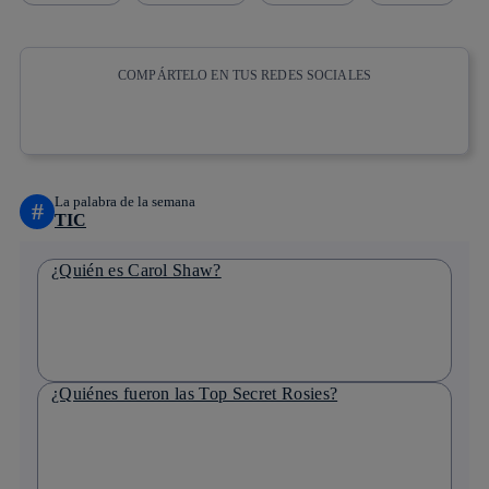
COMPÁRTELO EN TUS REDES SOCIALES
Copiar enlace
Copiar enlace
facebook
twitter
whatsapp
linkedin
La palabra de la semana
#
TIC
¿Quién es Carol Shaw?
¿Quiénes fueron las Top Secret Rosies?