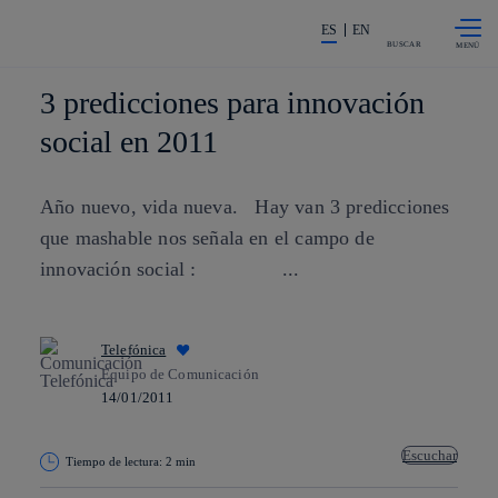
Saltar al
La acción en accionistas e invers
contenido
ES
EN
principal
BUSCAR
3 predicciones para innovación
social en 2011
Año nuevo, vida nueva. Hay van 3 predicciones
que mashable nos señala en el campo de
innovación social : ...
Telefónica
Equipo de Comunicación
14/01/2011
Escuchar
Tiempo de lectura: 2 min