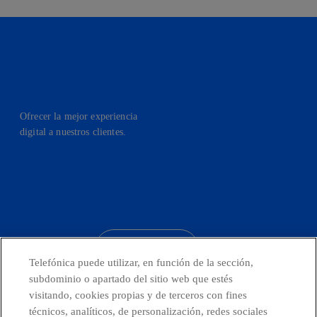
Ofrecer la mejor experiencia
digital a nuestros clientes.
facebook
linkedin
twitter
instagram
youtube
CONTACTO
Telefónica puede utilizar, en función de la sección,
subdominio o apartado del sitio web que estés
visitando, cookies propias y de terceros con fines
técnicos, analíticos, de personalización, redes sociales
Países y Unidades emergentes