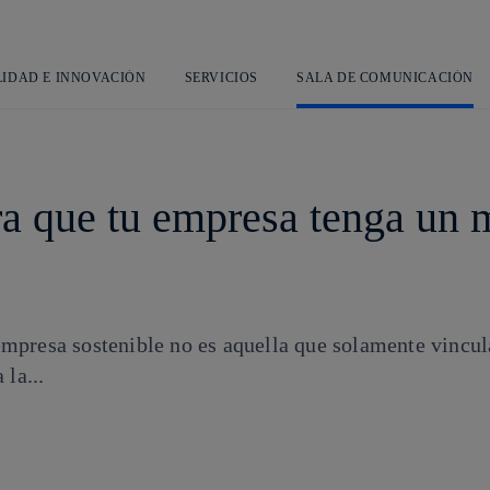
Saltar
al
contenido
principal
LIDAD E INNOVACIÓN
SERVICIOS
SALA DE COMUNICACIÓN
a que tu empresa tenga un 
presa sostenible no es aquella que solamente vincul
la...