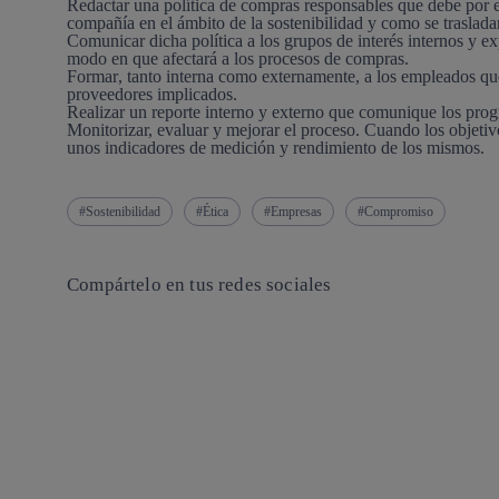
Redactar una
política de compras
responsables que debe por e
compañía en el ámbito de la sostenibilidad y como se traslada
Comunicar
dicha política a los grupos de interés internos y e
modo en que afectará a los procesos de compras.
Formar
, tanto interna como externamente, a los empleados que
proveedores implicados.
Realizar un
reporte
interno y externo que comunique los prog
Monitorizar, evaluar y mejorar el proceso.
Cuando los objetivo
unos indicadores de medición y rendimiento de los mismos.
Sostenibilidad
Ética
Empresas
Compromiso
Compártelo en tus redes sociales
Copiar enlace
Copiar enlace
facebook
twitter
whatsapp
linkedin