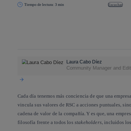
Tiempo de lectura: 3 min
Escuchar
Copiar enlace
Copiar enlace
facebook
twitter
whatsapp
linkedin
Laura Cabo Díez
Community Manager and Edito
Cada día tenemos más conciencia de que una empresa 
vincula sus valores de RSC a acciones puntuales, sin
cadena de valor de la compañía. Y es que, una empres
filosofía frente a todos los
stakeholders
, incluidos lo