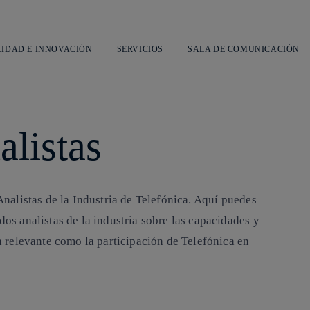
Saltar
L
al
contenido
principal
LIDAD E INNOVACIÓN
SERVICIOS
SALA DE COMUNICACIÓN
alistas
nalistas de la Industria de Telefónica. Aquí puedes
os analistas de la industria sobre las capacidades y
n relevante como la participación de Telefónica en