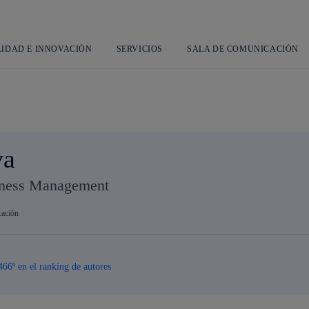
Saltar
al
contenido
principal
LIDAD E INNOVACIÓN
SERVICIOS
SALA DE COMUNICACIÓN
va
iness Management
cación
466º en el ranking de autores