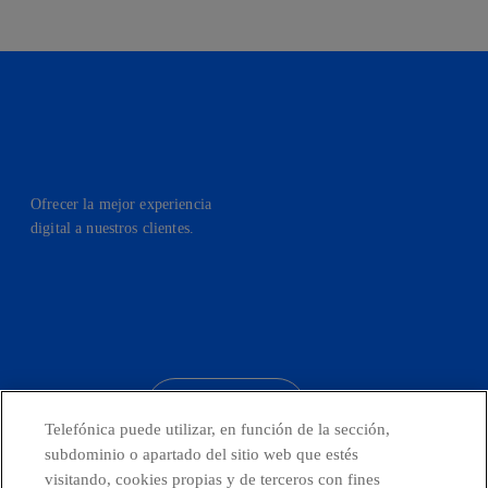
Ofrecer la mejor experiencia
digital a nuestros clientes.
facebook
linkedin
twitter
instagram
youtube
CONTACTO
Telefónica puede utilizar, en función de la sección,
subdominio o apartado del sitio web que estés
visitando, cookies propias y de terceros con fines