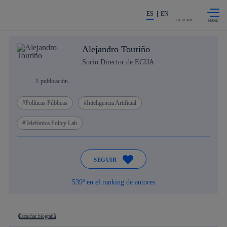
Saltar al
La acción en accionistas e invers
contenido
ES
EN
principal
BUSCAR
Alejandro Touriño
Socio Director de ECIJA
1
publicación
Políticas Públicas
Inteligencia Artificial
Telefónica Policy Lab
SEGUIR
539º en el ranking de autores
Escuchar biografía