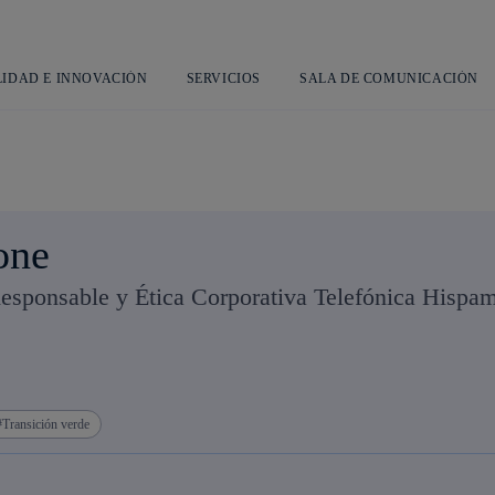
Saltar
al
contenido
principal
LIDAD E INNOVACIÓN
SERVICIOS
SALA DE COMUNICACIÓN
one
esponsable y Ética Corporativa Telefónica Hispa
Transición verde