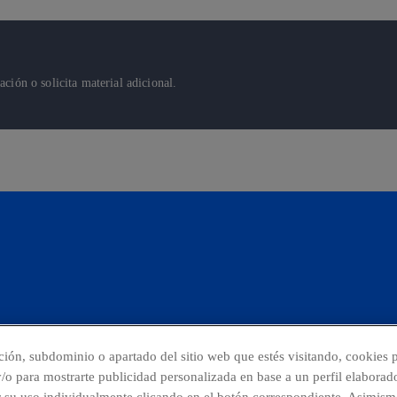
ión o solicita material adicional.
cción, subdominio o apartado del sitio web que estés visitando, cookies p
 y/o para mostrarte publicidad personalizada en base a un perfil elaborad
r su uso individualmente clicando en el botón correspondiente. Asimism