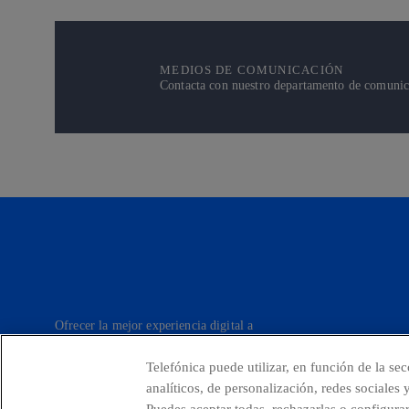
MEDIOS DE COMUNICACIÓN
Contacta con nuestro departamento de comunicac
Ofrecer la mejor experiencia digital a
nuestros clientes.
Telefónica puede utilizar, en función de la se
analíticos, de personalización, redes sociales
Puedes aceptar todas, rechazarlas o configura