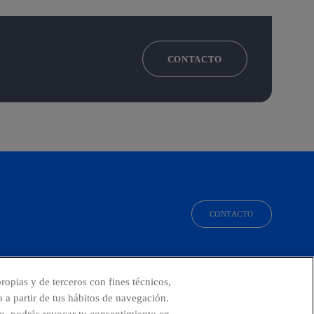
CONTACTO
CONTACTO
facebook
linkedin
twitter
instagram
youtube
ropias y de terceros con fines técnicos,
o a partir de tus hábitos de navegación.
o, podrás revocar tu consentimiento en