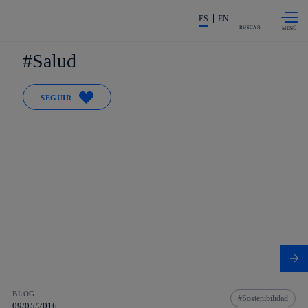
Saltar al
La acción en accionistas e invers
contenido
ES
EN
principal
BUSCAR
Salud
SEGUIR
BLOG
Sostenibilidad
09/05/2016