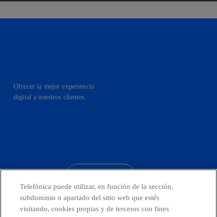
Ofrecer la mejor experiencia
digital a nuestros clientes.
facebook
linkedin
twitter
instagram
youtube
CONTACTO
Telefónica puede utilizar, en función de la sección,
subdominio o apartado del sitio web que estés
visitando, cookies propias y de terceros con fines