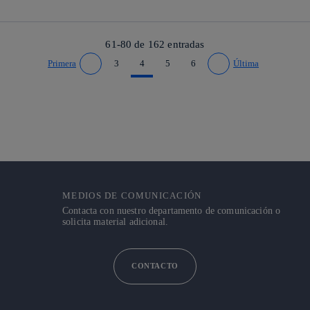
61-80 de
162
entradas
Primera
3
4
5
6
Última
Ir a página anterior
Ir a página siguiente
MEDIOS DE COMUNICACIÓN
Contacta con nuestro departamento de comunicación o
solicita material adicional.
CONTACTO