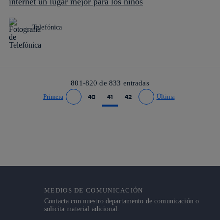
internet un lugar mejor para los niños
Telefónica
801-820 de
833
entradas
Primera
40
41
42
Última
Ir a página anterior
Ir a página siguiente
MEDIOS DE COMUNICACIÓN
Contacta con nuestro departamento de comunicación o
solicita material adicional.