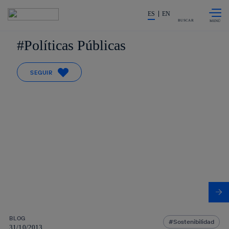
Saltar al
La acción en accionistas e invers
contenido
ES
EN
principal
BUSCAR
Políticas Públicas
SEGUIR
BLOG
Sostenibilidad
31/10/2013