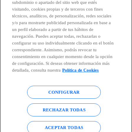
subdominio o apartado del sitio web que estés
visitando, cookies propias y de terceros con fines
técnicos, analíticos, de personalización, redes sociales
Telefónica en redes sociales
y/o para mostrarte publicidad personalizada en base a
un perfil elaborado a partir de tus hábitos de
navegación. Puedes aceptar todas, rechazarlas o
Canal de Denuncias
configurar su uso individualmente clicando en el botón
correspondiente. Asimismo, podrás revocar tu
consentimiento en cualquier momento desde la opción
Centro Global Transparencia
de configuración. Si deseas obtener información más
detallada, consulta nuestra
Política de Cookies
© Telefónica S.A.
Configurar cookies
CONFIGURAR
Política de cookies
Aviso legal
RECHAZAR TODAS
Accesibilidad
Política de privacidad
ACEPTAR TODAS
Mapa del sitio