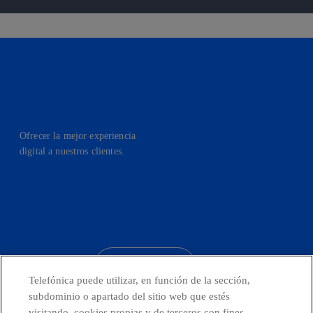
Ofrecer la mejor experiencia
digital a nuestros clientes.
facebook
linkedin
twitter
instagram
youtube
CONTACTO
Telefónica puede utilizar, en función de la sección,
subdominio o apartado del sitio web que estés
visitando, cookies propias y de terceros con fines