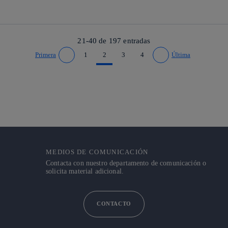
21-40 de
197
entradas
Primera
1
2
3
4
Última
Ir a página anterior
Ir a página siguiente
MEDIOS DE COMUNICACIÓN
Contacta con nuestro departamento de comunicación o
solicita material adicional.
CONTACTO