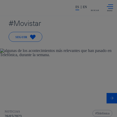
Saltar al
La acción en accionistas e invers
contenido
ES
EN
principal
BUSCAR
Movistar
SEGUIR
NOTICIAS
Telefónica
26/05/2023