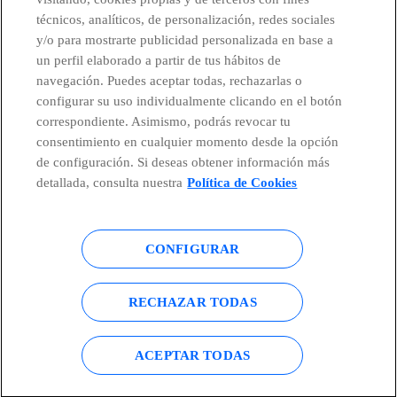
técnicos, analíticos, de personalización, redes sociales
Telefónica en redes sociales
y/o para mostrarte publicidad personalizada en base a
un perfil elaborado a partir de tus hábitos de
Canal de Denuncias
navegación. Puedes aceptar todas, rechazarlas o
configurar su uso individualmente clicando en el botón
correspondiente. Asimismo, podrás revocar tu
Centro Global Transparencia
consentimiento en cualquier momento desde la opción
de configuración. Si deseas obtener información más
detallada, consulta nuestra
Política de Cookies
© Telefónica S.A.
Configurar cookies
CONFIGURAR
Política de cookies
Aviso legal
Accesibilidad
Política de privacidad
RECHAZAR TODAS
Mapa del sitio
ACEPTAR TODAS