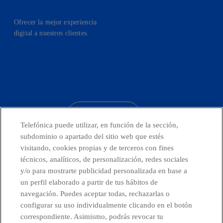
Ofrecer la mejor experiencia
digital a nuestros clientes.
facebook
linkedin
twitter
instagram
youtube
CONTACTO
Telefónica puede utilizar, en función de la sección,
subdominio o apartado del sitio web que estés
visitando, cookies propias y de terceros con fines
técnicos, analíticos, de personalización, redes sociales
Telefónica en redes sociales
y/o para mostrarte publicidad personalizada en base a
un perfil elaborado a partir de tus hábitos de
Canal de Denuncias
navegación. Puedes aceptar todas, rechazarlas o
configurar su uso individualmente clicando en el botón
correspondiente. Asimismo, podrás revocar tu
Centro Global Transparencia