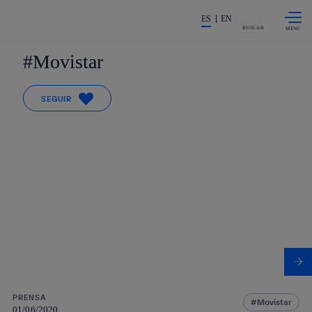
Saltar al
La acción en accionistas e invers
contenido
ES
EN
principal
BUSCAR
Movistar
SEGUIR
PRENSA
Movistar
01/06/2020