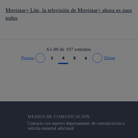
Movistar+ Lite, la televisión de Movistar+ ahora es para
todos
61-80 de
197
entradas
Primera
3
4
5
6
Última
Ir a página anterior
Ir a página siguiente
MEDIOS DE COMUNICACIÓN
Contacta con nuestro departamento de comunicación o
solicita material adicional.