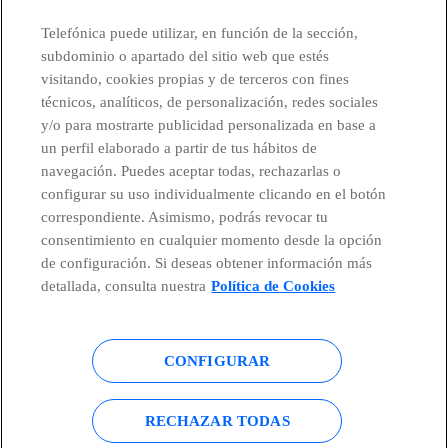
CONTACTO
Telefónica puede utilizar, en función de la sección,
subdominio o apartado del sitio web que estés
visitando, cookies propias y de terceros con fines
técnicos, analíticos, de personalización, redes sociales
Telefónica en redes sociales
y/o para mostrarte publicidad personalizada en base a
un perfil elaborado a partir de tus hábitos de
Canal de Denuncias
navegación. Puedes aceptar todas, rechazarlas o
configurar su uso individualmente clicando en el botón
correspondiente. Asimismo, podrás revocar tu
Centro Global Transparencia
consentimiento en cualquier momento desde la opción
de configuración. Si deseas obtener información más
detallada, consulta nuestra
Política de Cookies
© Telefónica S.A.
Configurar cookies
CONFIGURAR
Política de cookies
Aviso legal
Accesibilidad
Política de privacidad
RECHAZAR TODAS