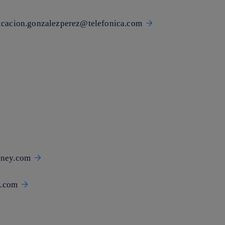
ficacion.gonzalezperez@telefonica.com
sney.com
y.com