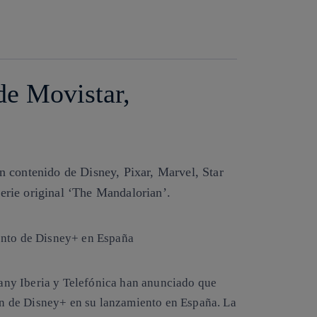
Copiar enlace
Copiar enlace
facebook
twitter
whatsapp
linkedin
de Movistar,
n contenido de Disney, Pixar, Marvel, Star
erie original ‘The Mandalorian’.
ny Iberia y Telefónica han anunciado que
ión de Disney+ en su lanzamiento en España. La