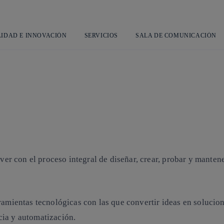
Saltar
L
al
contenido
principal
LIDAD E INNOVACIÓN
SERVICIOS
SALA DE COMUNICACIÓN
 ver con el proceso integral de diseñar, crear, probar y mante
ramientas tecnológicas con las que convertir ideas en solucio
cia y automatización.