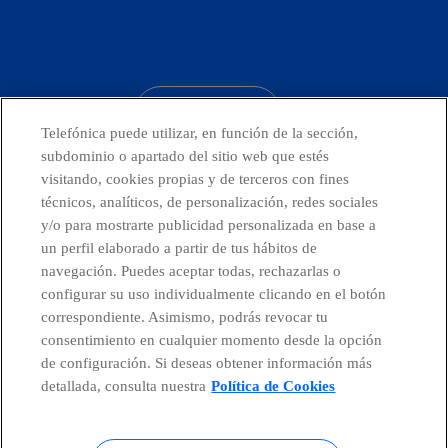
facebook
linkedin
twitter
instagram
youtube
CONTACTO
Telefónica puede utilizar, en función de la sección,
subdominio o apartado del sitio web que estés
visitando, cookies propias y de terceros con fines
técnicos, analíticos, de personalización, redes sociales
Países y Unidades emergentes
y/o para mostrarte publicidad personalizada en base a
un perfil elaborado a partir de tus hábitos de
Canal de Denuncias
navegación. Puedes aceptar todas, rechazarlas o
configurar su uso individualmente clicando en el botón
correspondiente. Asimismo, podrás revocar tu
Centro Global Transparencia
consentimiento en cualquier momento desde la opción
de configuración. Si deseas obtener información más
detallada, consulta nuestra
Política de Cookies
© Telefónica S.A.
Configurar cookies