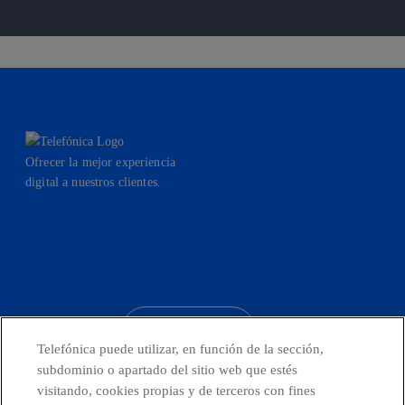
Ofrecer la mejor experiencia
digital a nuestros clientes.
facebook
linkedin
twitter
instagram
youtube
CONTACTO
Telefónica puede utilizar, en función de la sección,
subdominio o apartado del sitio web que estés
visitando, cookies propias y de terceros con fines