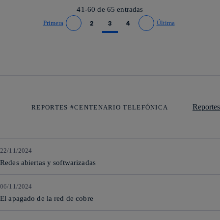
41-60 de
65
entradas
Primera
2
3
4
Última
Ir a página anterior
Ir a página siguiente
Reportes
REPORTES #CENTENARIO TELEFÓNICA
22/11/2024
Redes abiertas y softwarizadas
06/11/2024
El apagado de la red de cobre