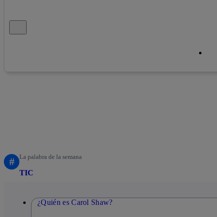
Cerrar mensaje de alerta
Cop
Cop
La palabra de la semana
#
TIC
¿Quién es Carol Shaw?