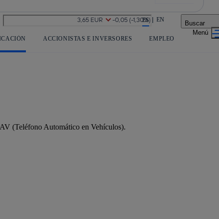
La acción en accionistas e inversores
EN
ES
Buscar
ICACIÓN
ACCIONISTAS E INVERSORES
EMPLEO
o TAV (Teléfono Automático en Vehículos).