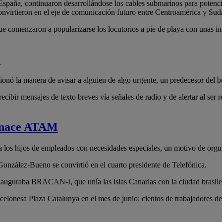
 España, continuaron desarrollándose los cables submarinos para potenc
nvirtieron en el eje de comunicación futuro entre Centroamérica y Su
 comenzaron a popularizarse los locutorios a pie de playa con unas ins
o
onó la manera de avisar a alguien de algo urgente, un predecesor del b
ibir mensajes de texto breves vía señales de radio y de alertar al ser 
e nace ATAM
os hijos de empleados con necesidades especiales, un motivo de orgullo
onzález-Bueno se convirtió en el cuarto presidente de Telefónica.
inauguraba BRACAN-I, que unía las islas Canarias con la ciudad brasile
rcelonesa Plaza Catalunya en el mes de junio: cientos de trabajadores d