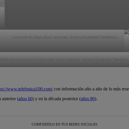
Locutorio de playa. Autor: anónimo. Archivo Fundación Telefónica
Telefonía Automática en Vehículos. Autor: anónimo. Archivo Fundación Telefónic
tps://www.telefonica100.com/
con información año a año de lo más reseñ
 anterior (
años 60
) y en la década posterior (
años 80
).
COMPÁRTELO EN TUS REDES SOCIALES