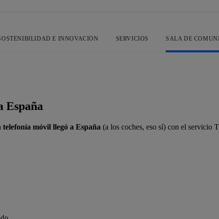
SOSTENIBILIDAD E INNOVACIÓN
SERVICIOS
SALA DE COMUN
l a España
a telefonía móvil llegó a España
(a los coches, eso sí) con el servici
ado.