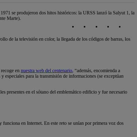
 1971 se produjeron dos hitos históricos: la URSS lanzó la Salyut 1, la
nte Marte).
Copiar enlace
Copiar enlace
facebook
twitter
whatsapp
linked
rollo de la televisión en color, la llegada de los códigos de barras, los
e recoge en
nuestra web del centenario
, “además, encomienda a
es y especiales para la transmisión de informaciones (se exceptúan
es presentes en el sótano del emblemático edificio y fue necesario
 funciona en Internet. En este reto se unían por primera voz dos