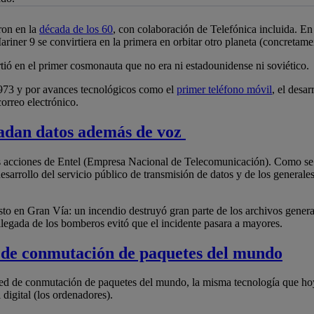
je de alerta
ron en la
década de los 60
, con colaboración de Telefónica incluida. En
riner 9 se convirtiera en la primera en orbitar otro planeta (concretame
ó en el primer cosmonauta que no era ni estadounidense ni soviético.
 1973 y por avances tecnológicos como el
primer teléfono móvil
, el desar
correo electrónico.
ladan datos además de voz
 las acciones de Entel (Empresa Nacional de Telecomunicación). Como s
desarrollo del servicio público de transmisión de datos y de los general
to en Gran Vía: un incendio destruyó gran parte de los archivos general
a llegada de los bomberos evitó que el incidente pasara a mayores.
 de conmutación de paquetes del mundo
 red de conmutación de paquetes del mundo, la misma tecnología que hoy
 digital (los ordenadores).