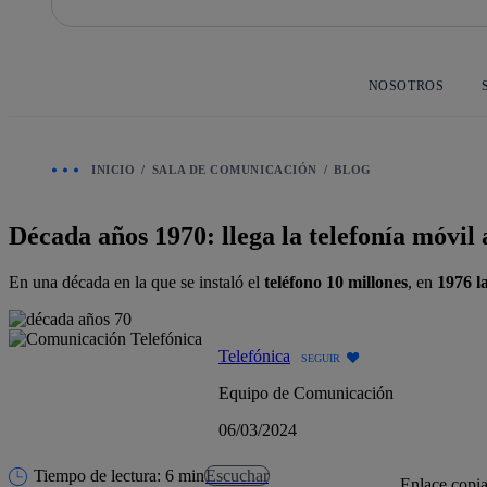
Saltar
al
contenido
principal
NOSOTROS
INICIO
SALA DE COMUNICACIÓN
BLOG
Década años 1970: llega la telefonía móvi
En una década en la que se instaló el
teléfono 10 millones
, en
1976 l
Telefónica
SEGUIR
Equipo de Comunicación
06/03/2024
Tiempo de lectura: 6 min
Escuchar
Enlace copi