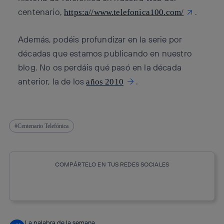
centenario,
.
https:a//www.telefonica100.com/
Además, podéis profundizar en la serie por
décadas que estamos publicando en nuestro
blog. No os perdáis qué pasó en la década
anterior, la de los
.
años 2010
Centenario Telefónica
COMPÁRTELO EN TUS REDES SOCIALES
Copiar enlace
Copiar enlace
facebook
twitter
whatsapp
linkedin
La palabra de la semana