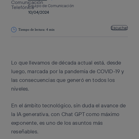
Equipo de Comunicación
10/04/2024
Escuchar
Tiempo de lectura: 4 min
Copiar enlace
Copiar enlace
facebook
twitter
whatsapp
linkedin
Lo que llevamos de década actual está, desde
luego, marcada por la pandemia de COVID-19 y
las consecuencias que generó en todos los
niveles.
En el ámbito tecnológico, sin duda el avance de
la IA generativa, con Chat GPT como máximo
exponente, es uno de los asuntos más
reseñables.