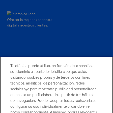
Ofrecer la mejor experiencia
digital a nuestros clientes.
facebook
linkedin
twitter
instagram
youtube
Telefónica puede utilizar, en función de la sección,
CONTACTO
subdominio o apartado del sitio web que estés
visitando, cookies propias y de terceros con fines
técnicos, analíticos, de personalización, redes
sociales y/o para mostrarte publicidad personalizada
Telefónica en redes sociales
en base a un perfil elaborado a partir de tus hábitos
de navegación. Puedes aceptar todas, rechazarlas o
Canal de Denuncias
configurar su uso individualmente clicando en el
botón correspondiente. Asimismo, podrás revocar tu