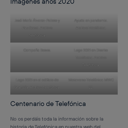
Imágenes años 2020
José María Álvarez-Pallete y
Ayuda en pandemia.
Pau Gasol. Archivo
Archivo Telefónica.
Telefónica.
Campaña Besos.
Logo 2021 en Distrito
Telefónica. Archivo
Telefónica.
Logo 2021 en el edificio de
Metaverso Telefónica MWC
Gran Vía. Archivo Telefónica.
22.
Centenario de Telefónica
No os perdáis toda la información sobre la
historia de Telefónica en nuestra web del