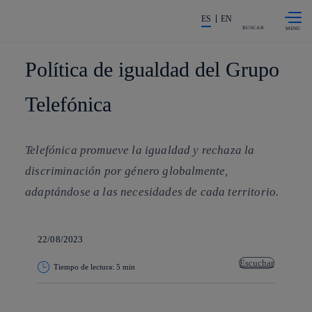
Saltar al
La acción en accionistas e invers
contenido
ES
EN
principal
BUSCAR
Política de igualdad del Grupo
Telefónica
Telefónica promueve la igualdad y rechaza la
discriminación por género globalmente,
adaptándose a las necesidades de cada territorio.
22/08/2023
Escuchar
Tiempo de lectura: 5 min
Copiar enlace
Copiar enlace
facebook
twitter
whatsapp
linkedin