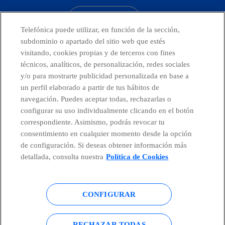
CONTACTO
Telefónica puede utilizar, en función de la sección,
subdominio o apartado del sitio web que estés
visitando, cookies propias y de terceros con fines
técnicos, analíticos, de personalización, redes sociales
Países y Unidades emergentes
y/o para mostrarte publicidad personalizada en base a
un perfil elaborado a partir de tus hábitos de
Canal de Denuncias
navegación. Puedes aceptar todas, rechazarlas o
configurar su uso individualmente clicando en el botón
correspondiente. Asimismo, podrás revocar tu
Centro Global Transparencia
consentimiento en cualquier momento desde la opción
de configuración. Si deseas obtener información más
detallada, consulta nuestra
Política de Cookies
© Telefónica S.A.
Configurar cookies
CONFIGURAR
Política de cookies
Aviso legal
Accesibilidad
Política de privacidad
RECHAZAR TODAS