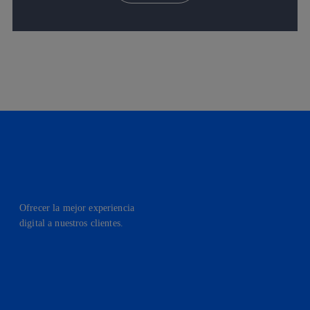
Ofrecer la mejor experiencia
digital a nuestros clientes.
facebook
linkedin
twitter
instagram
youtube