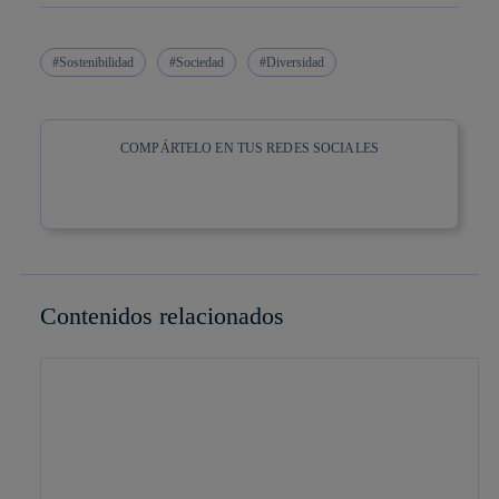
Sostenibilidad
Sociedad
Diversidad
COMPÁRTELO EN TUS REDES SOCIALES
Copiar enlace
Copiar enlace
facebook
twitter
whatsapp
linkedin
Contenidos relacionados