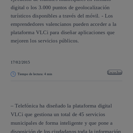
digital o los 3.000 puntos de geolocalización
turísticos disponibles a través del móvil. - Los
emprendedores valencianos pueden acceder a la
plataforma VLCi para diseñar aplicaciones que
mejoren los servicios públicos.
17/02/2015
Escuchar
Tiempo de lectura: 4 min
Copiar enlace
Copiar enlace
facebook
twitter
whatsapp
linkedin
– Telefónica ha diseñado la plataforma digital
VLCi que gestiona un total de 45 servicios
municipales de forma inteligente y que pone a
disposición de los ciudadanos toda la información