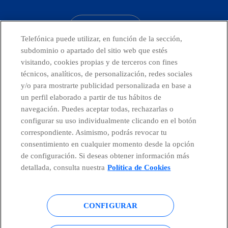
CONTACTO
Telefónica puede utilizar, en función de la sección,
subdominio o apartado del sitio web que estés
visitando, cookies propias y de terceros con fines
técnicos, analíticos, de personalización, redes sociales
Telefónica en redes sociales
y/o para mostrarte publicidad personalizada en base a
un perfil elaborado a partir de tus hábitos de
Canal de Denuncias
navegación. Puedes aceptar todas, rechazarlas o
configurar su uso individualmente clicando en el botón
correspondiente. Asimismo, podrás revocar tu
Centro Global Transparencia
consentimiento en cualquier momento desde la opción
de configuración. Si deseas obtener información más
detallada, consulta nuestra
Política de Cookies
© Telefónica S.A.
Configurar cookies
CONFIGURAR
Política de cookies
Aviso legal