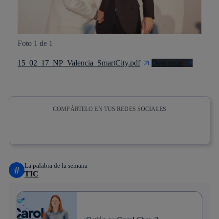
Foto 1 de 1
15_02_17_NP_Valencia_SmartCity.pdf
Descargar
COMPÁRTELO EN TUS REDES SOCIALES
Copiar enlace
Copiar enlace
facebook
twitter
whatsapp
linkedin
La palabra de la semana
#
TIC